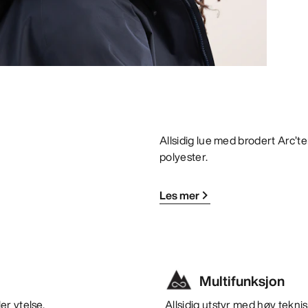
Allsidig lue med brodert Arc’t
polyester.
Les mer
Multifunksjon
er ytelse.
Allsidig utstyr med høy teknisk