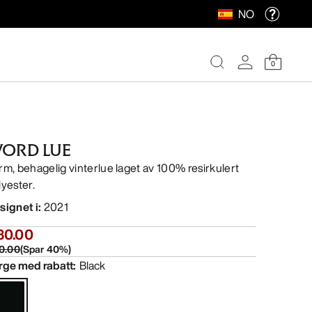
NO
0
ORD LUE
rm, behagelig vinterlue laget av 100% resirkulert
lyester.
signet i
:
2021
30.00
0.00
(
Spar
40
%)
rge med rabatt
:
Black