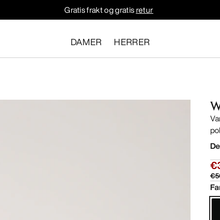
Gratis frakt og gratis
retur
DAMER
HERRER
W
Va
po
De
€
€5
Fa