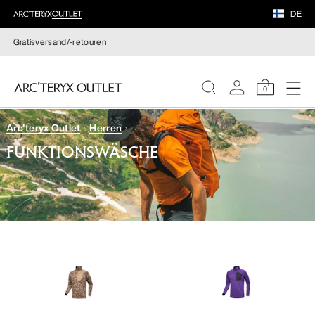
DE
Gratisversand/-
retouren
0
Arc'teryx Outlet
Herren
DAMEN
FUNKTIONSWÄSCHE
HERREN