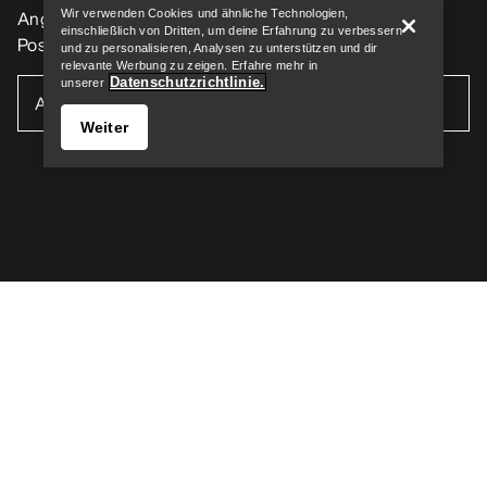
Angeboten, Events und mehr – direkt in deinen
Wir verwenden Cookies und ähnliche Technologien,
einschließlich von Dritten, um deine Erfahrung zu verbessern
Posteingang.
und zu personalisieren, Analysen zu unterstützen und dir
relevante Werbung zu zeigen. Erfahre mehr in
Datenschutzrichtlinie.
unserer
Weiter
Help
DE
Hilfe
UNSERE APP DOWNLOADEN
Android App
iOS App
FOLGE UNS AUF SOCIAL MEDIA