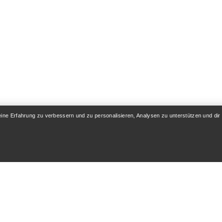
eine Erfahrung zu verbessern und zu personalisieren, Analysen zu unterstützen und dir
KONTO
WASCHEN & REPA
& Lieferung
Produktpflege