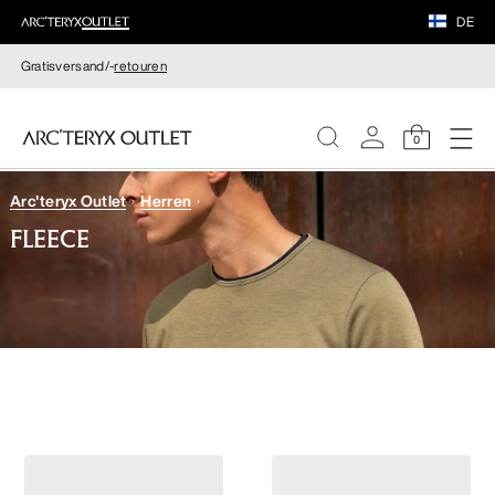
DE
Gratisversand/-
retouren
0
Arc'teryx Outlet
Herren
DAMEN
FLEECE
HERREN