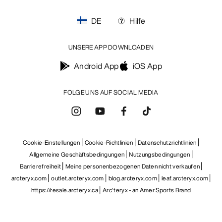
DE
Hilfe
UNSERE APP DOWNLOADEN
Android App
iOS App
FOLGE UNS AUF SOCIAL MEDIA
Cookie-Einstellungen
Cookie-Richtlinien
Datenschutzrichtlinien
Allgemeine Geschäftsbedingungen
Nutzungsbedingungen
Barrierefreiheit
Meine personenbezogenen Daten nicht verkaufen
arcteryx.com
outlet.arcteryx.com
blog.arcteryx.com
leaf.arcteryx.com
https://resale.arcteryx.ca
Arc'teryx - an Amer Sports Brand