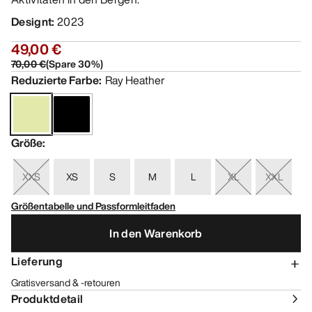
Designt
:
2023
49,00 €
70,00 €
(
Spare
30
%)
Reduzierte Farbe
:
Ray Heather
Größe
:
XXS
XS
S
M
L
XL
XXL
Größentabelle und Passformleitfaden
In den Warenkorb
Lieferung
Gratisversand & -retouren
Produktdetail