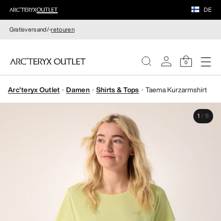
DE
Gratisversand/-
retouren
0
Arc'teryx Outlet
Damen
Shirts & Tops
Taema Kurzarmshirt
DAMEN
1
/
6
HERREN