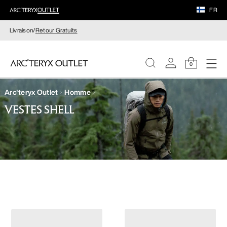
FR
Livraison/
Retour Gratuits
0
Arc'teryx Outlet
Homme
FEMME
VESTES SHELL
HOMME