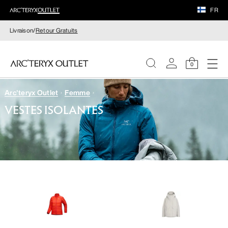
FR
Livraison/
Retour Gratuits
0
Arc'teryx Outlet
Femme
FEMME
VESTES ISOLANTES
HOMME