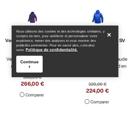
Help
Nous utilisons des cookies et des technologies similaires, y
compris de tiers, pour améliorer et personnaliser votre
Veste à capuche épaisse
Veste à capuche Atom SV
expérience, mener des analyses et vous montrer des
publicités pertinentes. Pour en savoir plus, consultez
Proton Femme
Femme
Politique de confidentialité.
notre
Veste à capuche isolante,
La veste Atom la plus chaude
Continue
chaude et respirante
pour lutter contre le froid en
r
montagne
380,00 €
266,00 €
320,00 €
224,00 €
Comparer
Comparer
Help