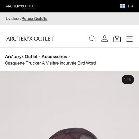
FR
Livraison/
Retour Gratuits
0
Arc'teryx Outlet
Accessoires
FEMME
Casquette Trucker À Visière Incurvée Bird Word
HOMME
1
/
6