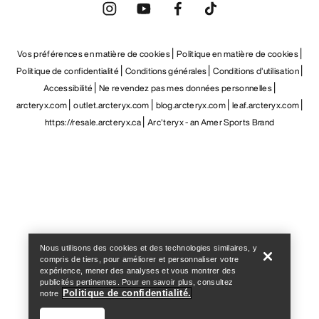
Vos préférences en matière de cookies
Politique en matière de cookies
Politique de confidentialité
Conditions générales
Conditions d’utilisation
Accessibilité
Ne revendez pas mes données personnelles
arcteryx.com
outlet.arcteryx.com
blog.arcteryx.com
leaf.arcteryx.com
https://resale.arcteryx.ca
Arc'teryx - an Amer Sports Brand
Help
Nous utilisons des cookies et des technologies similaires, y
compris de tiers, pour améliorer et personnaliser votre
expérience, mener des analyses et vous montrer des
publicités pertinentes. Pour en savoir plus, consultez
Politique de confidentialité.
notre