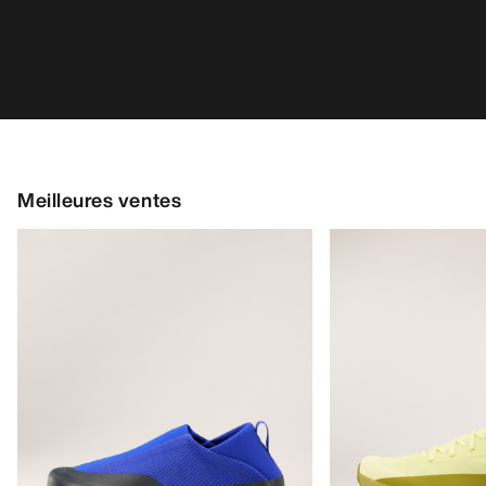
Chaussure Kragg Homme
Chaussure Norvan
Chaussure à enfiler pour les marches
Chaussure adaptable
d’approche rapides
courses de trail en
160,00 €
distance
170,00 €
56,00 €
-
80,00 €
85,00 €
-
119,00
AIDE