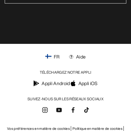
https://resale.arcteryx.ca
Arc'teryx - an Amer Sports Brand