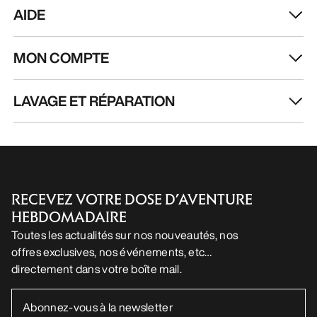
FR
Aide
TÉLÉCHARGEZ NOTRE APPLI
Appli Android
Appli iOS
SUIVEZ-NOUS SUR LES RÉSEAUX SOCIAUX
Vos préférences en matière de cookies
Politique en matière de cookies
Politique de confidentialité
Conditions générales
Conditions d’utilisation
Accessibilité
Ne revendez pas mes données personnelles
arcteryx.com
outlet.arcteryx.com
blog.arcteryx.com
leaf.arcteryx.com