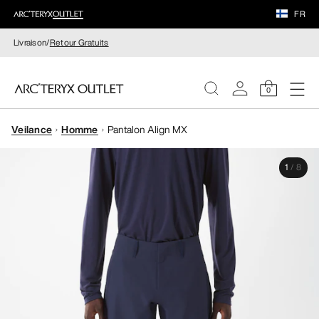
FR
Livraison/
Retour Gratuits
0
Veilance
Homme
Pantalon Align MX
FEMME
1
/
8
HOMME