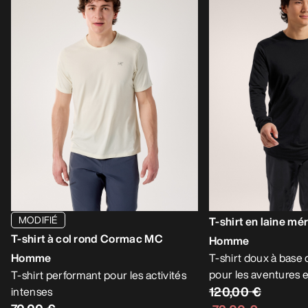
MODIFIÉ
T-shirt en laine mé
T-shirt à col rond Cormac MC
Homme
Homme
T-shirt doux à base 
pour les aventures 
T-shirt performant pour les activités
120,00 €
intenses