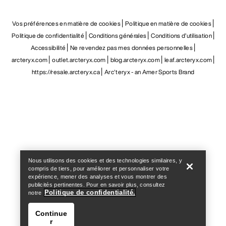
Vos préférences en matière de cookies
Politique en matière de cookies
Politique de confidentialité
Conditions générales
Conditions d’utilisation
Accessibilité
Ne revendez pas mes données personnelles
arcteryx.com
outlet.arcteryx.com
blog.arcteryx.com
leaf.arcteryx.com
https://resale.arcteryx.ca
Arc'teryx - an Amer Sports Brand
Help
Nous utilisons des cookies et des technologies similaires, y
compris de tiers, pour améliorer et personnaliser votre
expérience, mener des analyses et vous montrer des
publicités pertinentes. Pour en savoir plus, consultez
Politique de confidentialité.
notre
Continue
r