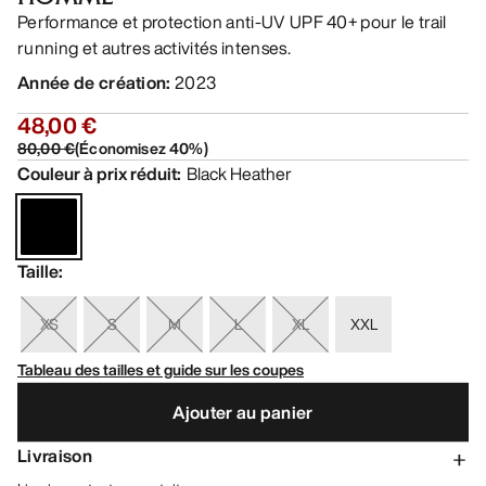
Performance et protection anti-UV UPF 40+ pour le trail
running et autres activités intenses.
Année de création
:
2023
48,00 €
80,00 €
(
Économisez
40
%)
Couleur à prix réduit
:
Black Heather
Taille
:
XS
S
M
L
XL
XXL
Tableau des tailles et guide sur les coupes
Ajouter au panier
Livraison