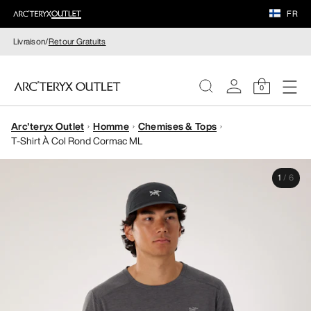
FR
Livraison/
Retour Gratuits
0
Arc'teryx Outlet
Homme
Chemises & Tops
FEMME
T-Shirt À Col Rond Cormac ML
HOMME
1
/
6