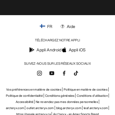
FR
Aide
TÉLÉCHARGEZ NOTRE APPLI
Appli Android
Appli iOS
SUIVEZ-NOUS SUR LES RÉSEAUX SOCIAUX
Vos préférences en matière de cookies
Politique en matière de cookies
Politique de confidentialité
Conditions générales
Conditions d’utilisation
Accessibilité
Ne revendez pas mes données personnelles
arcteryx.com
outlet.arcteryx.com
blog.arcteryx.com
leaf.arcteryx.com
https://resale.arcteryx.ca
Arc'teryx - an Amer Sports Brand