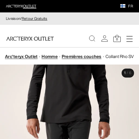
FR
Livraison/
Retour Gratuits
0
Arc'teryx Outlet
Homme
Premières couches
Collant Rho SV
FEMME
1
/
6
HOMME