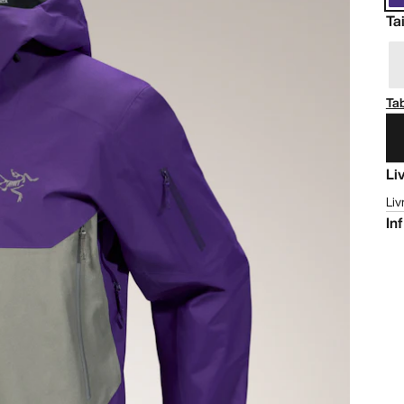
Tai
Tab
Li
Liv
In