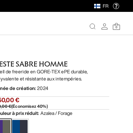
FR
0
ESTE SABRE HOMME
ell de freeride en GORE-TEX ePE durable,
lyvalente et résistante aux intempéries.
née de création
:
2024
50,00 €
0,00 €
(
Économisez
40
%)
uleur à prix réduit
:
Azalea / Forage