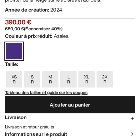
Année de création
:
2024
390,00 €
650,00 €
(
Économisez
40
%)
Couleur à prix réduit
:
Azalea
Taille
:
XS
S
M
L
XL
2X
R
R
R
R
R
R
Tableau des tailles et guide sur les coupes
Ajouter au panier
Livraison
Livraison et retour gratuits
Informations sur le produit