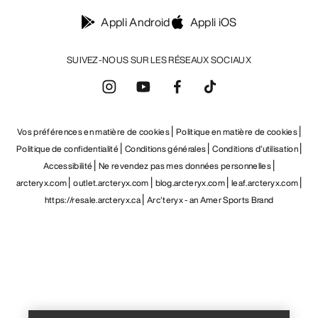
Appli Android
Appli iOS
SUIVEZ-NOUS SUR LES RÉSEAUX SOCIAUX
Vos préférences en matière de cookies
Politique en matière de cookies
Politique de confidentialité
Conditions générales
Conditions d’utilisation
Accessibilité
Ne revendez pas mes données personnelles
arcteryx.com
outlet.arcteryx.com
blog.arcteryx.com
leaf.arcteryx.com
https://resale.arcteryx.ca
Arc'teryx - an Amer Sports Brand
Help