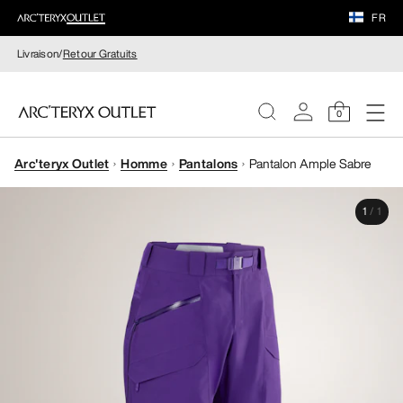
FR
Livraison/
Retour Gratuits
0
Arc'teryx Outlet
Homme
Pantalons
Pantalon Ample Sabre
FEMME
1
/
1
HOMME