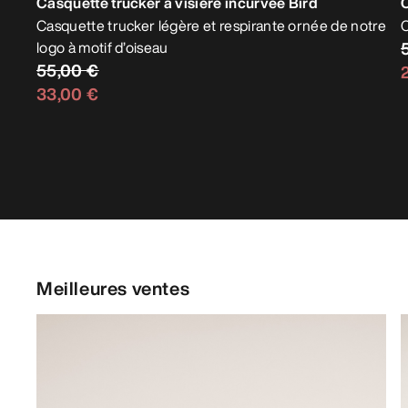
Casquette trucker à visière incurvée Bird
Casquette trucker légère et respirante ornée de notre
C
logo à motif d’oiseau
55,00 €
33,00 €
Meilleures ventes