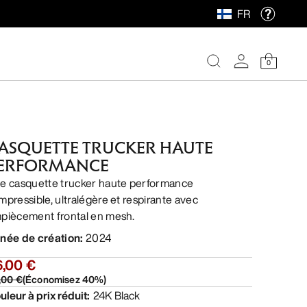
FR
0
ASQUETTE TRUCKER HAUTE
ERFORMANCE
e casquette trucker haute performance
mpressible, ultralégère et respirante avec
piècement frontal en mesh.
née de création
:
2024
6,00 €
,00 €
(
Économisez
40
%)
uleur à prix réduit
:
24K Black