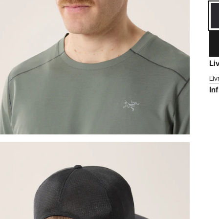
Li
Liv
In