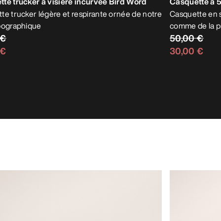
te trucker à visière incurvée Bird Word
Casquette à
te trucker légère et respirante ornée de notre
Casquette en s
pographique
comme de la p
 €
50,00 €
 €
30,00 €