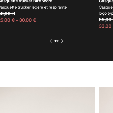
Casquette trucker Bird Word
Casquet
asquette trucker légère et respirante
Casquet
50,00 €
logo ty
55,00
25,00 €
-
30,00 €
33,00