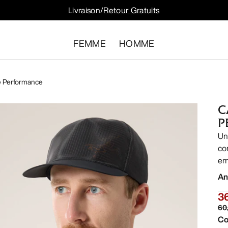
Livraison/
Retour Gratuits
FEMME
HOMME
e Performance
C
P
Un
co
em
An
3
60
Co