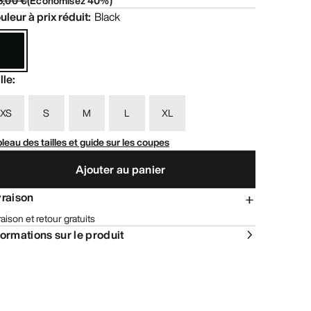
5,00 €
(
Économisez
40
%)
uleur à prix réduit
:
Black
lle
:
XS
S
M
L
XL
leau des tailles et guide sur les coupes
Ajouter au panier
vraison
raison et retour gratuits
formations sur le produit