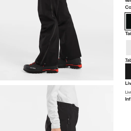
52
Co
Tai
Tab
Li
Liv
In