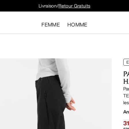
Livraison/
Retour Gratuits
FEMME
HOMME
E
P
H
Pa
TE
le
An
31