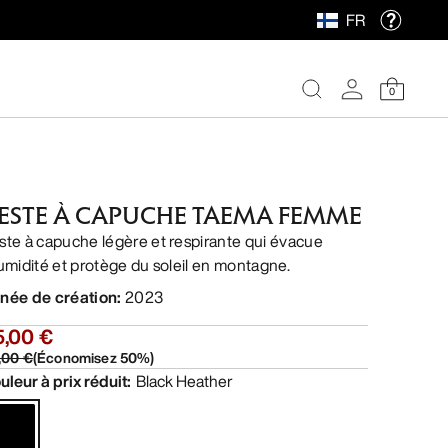
FR
0
ESTE À CAPUCHE TAEMA FEMME
ste à capuche légère et respirante qui évacue
humidité et protège du soleil en montagne.
née de création
:
2023
5,00 €
,00 €
(
Économisez
50
%)
uleur à prix réduit
:
Black Heather