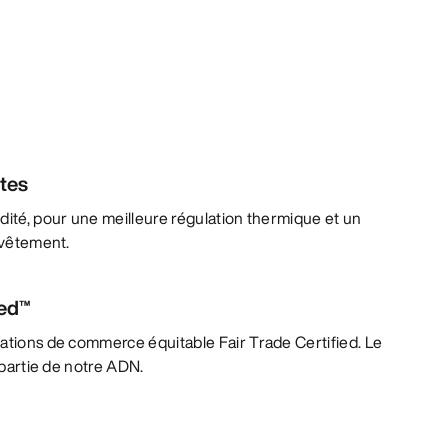
ntes
dité, pour une meilleure régulation thermique et un
u vêtement.
ied™
lations de commerce équitable Fair Trade Certified. Le
t partie de notre ADN.