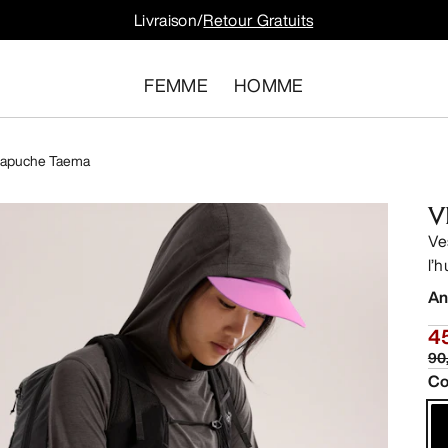
Livraison/
Retour Gratuits
FEMME
HOMME
Capuche Taema
V
Ve
l’
An
4
90
Co