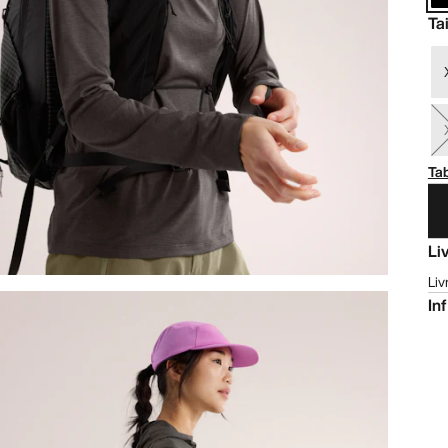
Tai
Tab
Li
Liv
In