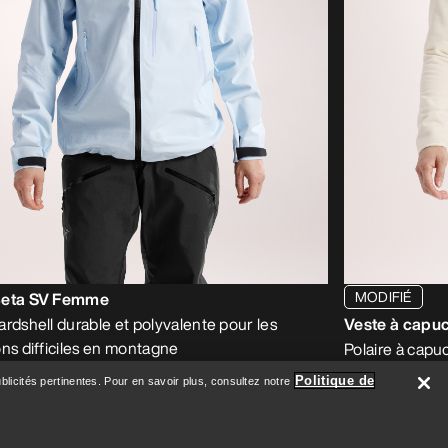
MODIFIÉ
Beta SV Femme
ardshell durable et polyvalente pour les
Veste à capu
ons difficiles en montagne
Polaire à cap
0 €
200,00 €
Politique de
licités pertinentes. Pour en savoir plus, consultez notre
0 €
140,00 €