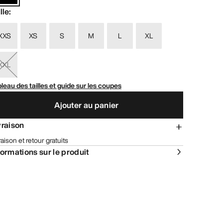
lle
:
XXS
XS
S
M
L
XL
XXL
leau des tailles et guide sur les coupes
Ajouter au panier
vraison
raison et retour gratuits
formations sur le produit