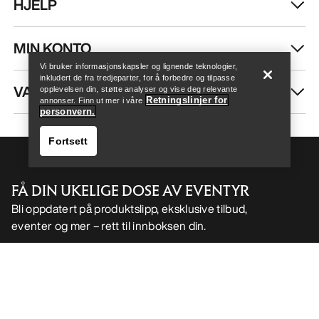
HJELP
Help
MIN KONTO
Vi bruker informasjonskapsler og lignende teknologier,
inkludert de fra tredjeparter, for å forbedre og tilpasse
VASK OG REPARASJON
opplevelsen din, støtte analyser og vise deg relevante
Retningslinjer for
annonser. Finn ut mer i våre
personvern.
Fortsett
FÅ DIN UKELIGE DOSE AV EVENTYR
Bli oppdatert på produktslipp, eksklusive tilbud,
eventer og mer – rett til innboksen din.
Help