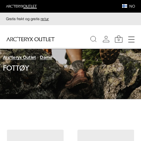
NO
Gratis frakt og gratis
retur
0
Arc'teryx Outlet
Dame
DAMER
FOTTØY
HERRER