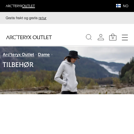
NO
Gratis frakt og gratis
retur
0
Arc'teryx Outlet
Dame
DAMER
TILBEHØR
HERRER