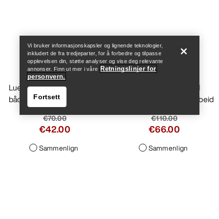
Help
Vi bruker informasjonskapsler og lignende teknologier,
inkludert de fra tredjeparter, for å forbedre og tilpasse
opplevelsen din, støtte analyser og vise deg relevante
Chunky Ribbed lue
Retningslinjer for
annonser. Finn ut mer i våre
personvern.
Lue i merinoull som passer
Fortsett
både til hverdags og på tur
€70.00
€42.00
Sammenlign
Help
Rope hanske
Holdbar hanske med
fingerferdighet for tauarbeid