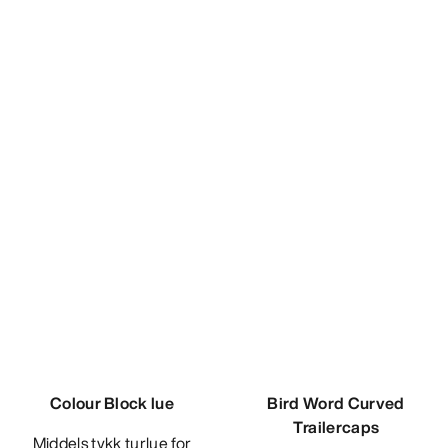
Performance Trailercaps
Lett, pakkbar og teknisk
trailercaps
€60.00
€36.00
Sammenlign
Colour Block lue
Middels tykk turlue for