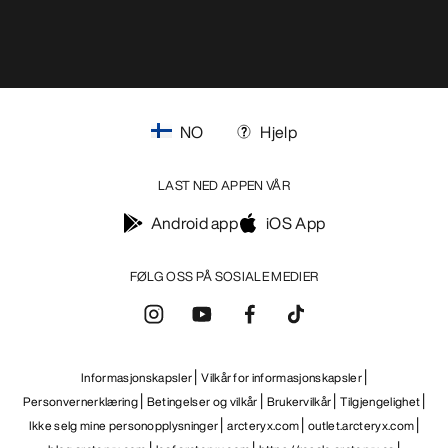
NO
Hjelp
LAST NED APPEN VÅR
Android app
iOS App
FØLG OSS PÅ SOSIALE MEDIER
Informasjonskapsler
Vilkår for informasjonskapsler
Personvernerklæring
Betingelser og vilkår
Brukervilkår
Tilgjengelighet
Ikke selg mine personopplysninger
arcteryx.com
outlet.arcteryx.com