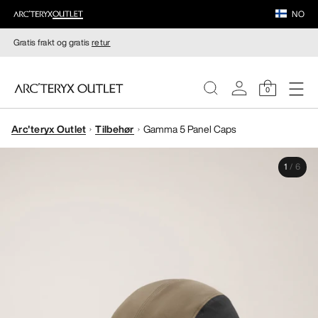
NO
Gratis frakt og gratis
retur
0
Arc'teryx Outlet
Tilbehør
Gamma 5 Panel Caps
DAMER
1
/
6
HERRER