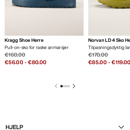
Kragg Shoe Herre
Norvan LD 4 Sko H
Pull-on-sko for raske anmarsjer
Tilpasningsdyktig l
€160.00
€170.00
€56.00
-
€80.00
€85.00
-
€119.0
HJELP