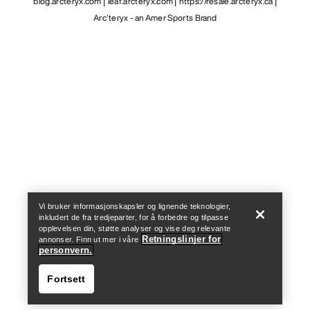
blog.arcteryx.com
leaf.arcteryx.com
https://resale.arcteryx.ca
Arc'teryx - an Amer Sports Brand
Help
Vi bruker informasjonskapsler og lignende teknologier,
inkludert de fra tredjeparter, for å forbedre og tilpasse
opplevelsen din, støtte analyser og vise deg relevante
Retningslinjer for
annonser. Finn ut mer i våre
personvern.
Fortsett