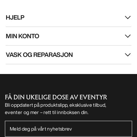
HJELP
MIN KONTO
VASK OG REPARASJON
FÅ DIN UKELIGE DOSE AV EVENTYR
Bli oppdatert på produktslipp, eksklusive tilbud,
eventer og mer – rett til innboksen din.