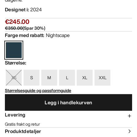
Designet i
:
2024
€245.00
€350.00
(
Spar
30
%)
Farge med rabatt
:
Nightscape
Størrelse
:
XS
S
M
L
XL
XXL
Størrelsesguide og passformguide
Legg i handlekurven
Levering
Gratis frakt og retur
Produktdetaljer