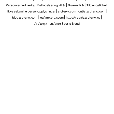
Personvernerklæring
Betingelser og vilkår
Brukervilkår
Tilgjengelighet
Ikke selg mine personopplysninger
arcteryx.com
outlet.arcteryx.com
blog.arcteryx.com
leaf.arcteryx.com
https://resale.arcteryx.ca
Arc'teryx - an Amer Sports Brand