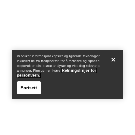
Help
Vi bruker informasjonskapsler og lignende teknologier,
inkludert de fra tredjeparter, for å forbedre og tilpasse
opplevelsen din, støtte analyser og vise deg relevante
Retningslinjer for
annonser. Finn ut mer i våre
personvern.
Fortsett
Help