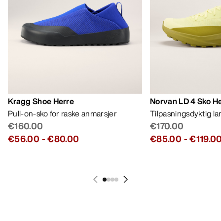
Kragg Shoe Herre
Norvan LD 4 Sko H
Pull-on-sko for raske anmarsjer
Tilpasningsdyktig l
€160.00
€170.00
€56.00
-
€80.00
€85.00
-
€119.0