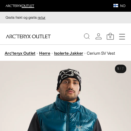
NO
Gratis frakt og gratis
retur
0
Arc'teryx Outlet
Herre
Isolerte Jakker
Cerium SV Vest
DAMER
1
/
7
HERRER