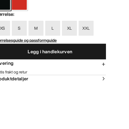
ørrelse
:
XS
S
M
L
XL
XXL
ørrelsesguide og passformguide
Legg i handlekurven
vering
tis frakt og retur
oduktdetaljer