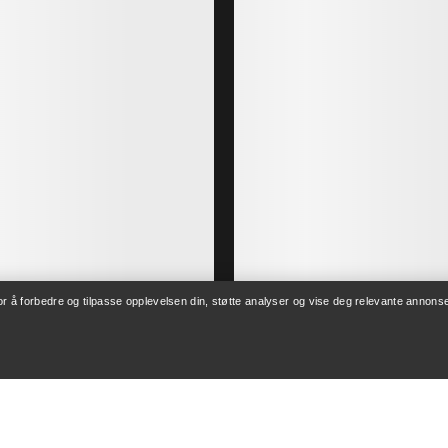
for å forbedre og tilpasse opplevelsen din, støtte analyser og vise deg relevante annonse