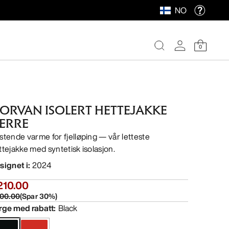
NO
0
ORVAN ISOLERT HETTEJAKKE
ERRE
stende varme for fjelløping — vår letteste
ttejakke med syntetisk isolasjon.
signet i
:
2024
210.00
00.00
(
Spar
30
%)
rge med rabatt
:
Black