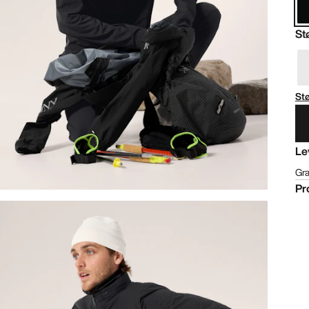
St
St
Le
Gra
Pr