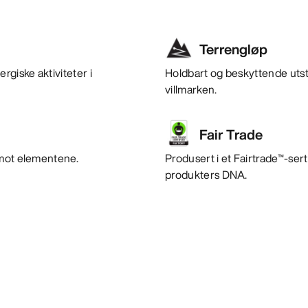
Terrengløp
giske aktiviteter i
Holdbart og beskyttende utstyr
villmarken.
Fair Trade
 mot elementene.
Produsert i et Fairtrade™-sert
produkters DNA.