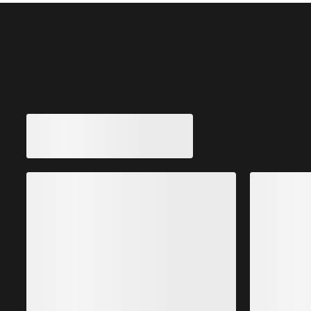
Andre produkter du kanskje vil like
V
i