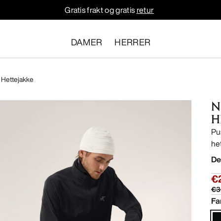
Gratis frakt og gratis
retur
DAMER
HERRER
 Hettejakke
N
H
Pu
he
De
€
€3
Fa