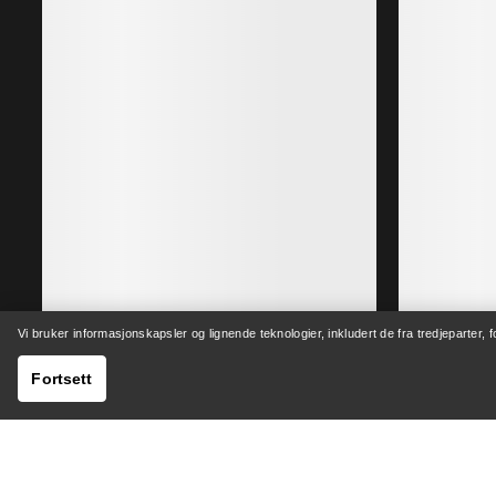
Atom Hettejakke Herre
Varm-selv-når-våt syntetisk isolert hettejakke
€280.00
€196.00
Vi bruker informasjonskapsler og lignende teknologier, inkludert de fra tredjeparter, 
Fortsett