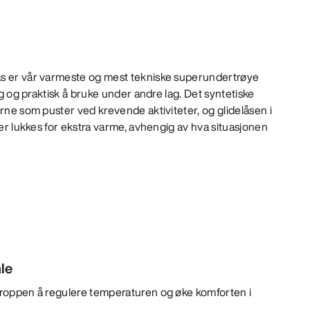
ås er vår varmeste og mest tekniske superundertrøye
lig og praktisk å bruke under andre lag. Det syntetiske
erne som puster ved krevende aktiviteter, og glidelåsen i
ler lukkes for ekstra varme, avhengig av hva situasjonen
le
 kroppen å regulere temperaturen og øke komforten i