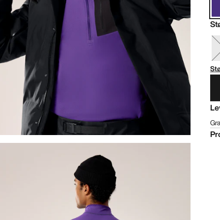
St
St
Le
Gra
Pr