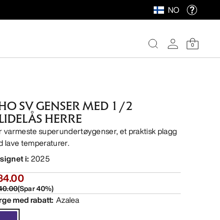
NO
0
HO SV GENSER MED 1/2
LIDELÅS HERRE
r varmeste superundertøygenser, et praktisk plagg
d lave temperaturer.
signet i
:
2025
84.00
40.00
(
Spar
40
%)
rge med rabatt
:
Azalea