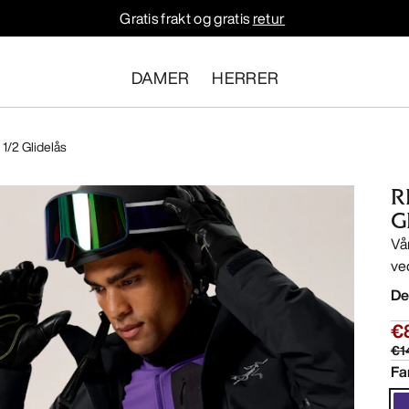
Gratis frakt og gratis
retur
DAMER
HERRER
1/2 Glidelås
R
G
Vå
ve
De
€
€1
Fa