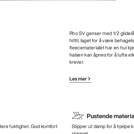
Rho SV genser med 1/2 glidel
hittil, laget for å være behage
fleecematerialet har en hul kj
halsen kan åpnes for å lufte el
krever.
Les mer
Pustende materia
tere fuktighet. God komfort
Slipper ut damp for å hjelpe
plagget.