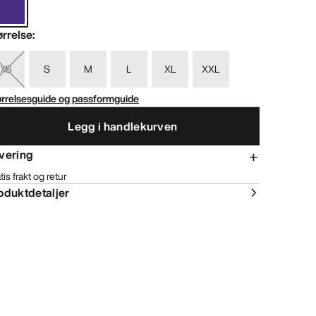
ørrelse
:
XS
S
M
L
XL
XXL
ørrelsesguide og passformguide
Legg i handlekurven
vering
tis frakt og retur
oduktdetaljer