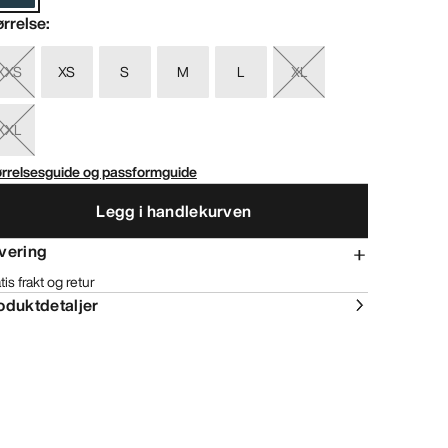
ørrelse
:
XXS
XS
S
M
L
XL
XXL
ørrelsesguide og passformguide
Legg i handlekurven
vering
tis frakt og retur
oduktdetaljer