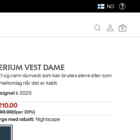
NO
0
ERIUM VEST DAME
tt og varm dunvest som kan brukes alene eller som
 mellomlag når det er kaldt.
signet i
:
2025
210.00
00.00
(
Spar
30
%)
rge med rabatt
:
Nightscape