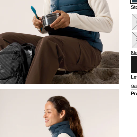
St
St
Le
Gra
Pr