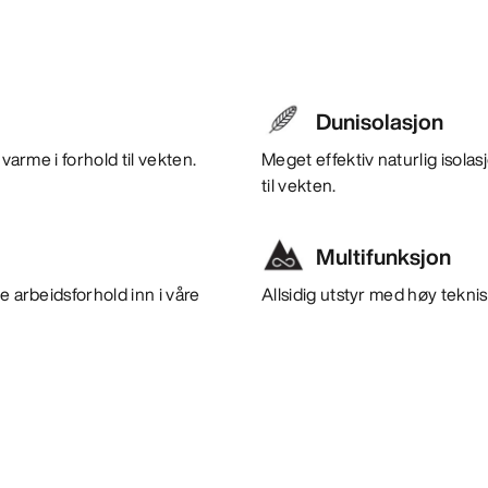
Dunisolasjon
varme i forhold til vekten.
Meget effektiv naturlig isola
til vekten.
Multifunksjon
e arbeidsforhold inn i våre
Allsidig utstyr med høy teknisk