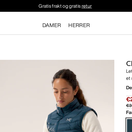
Gratis frakt og gratis
retur
DAMER
HERRER
C
Le
et
De
€
€3
Fa