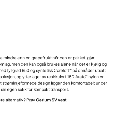
e mindre enn en grapefrukt når den er pakket, gjør
mlag, men den kan også brukes alene når det er kjølig og
med fyllgrad 850 og syntetisk Coreloft™ på områder utsatt
solasjon, og ytterlaget av resirkulert 15D Arato™ nylon er
sitt strømlinjeformede design ligger den komfortabelt under
 i sin egen sekk for kompakt transport.
gere alternativ? Prøv
Cerium SV vest
.