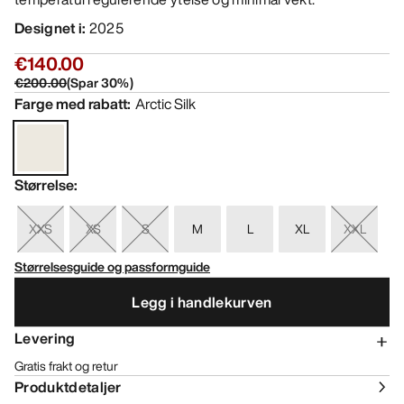
Designet i
:
2025
€140.00
€200.00
(
Spar
30
%)
Farge med rabatt
:
Arctic Silk
Størrelse
:
XXS
XS
S
M
L
XL
XXL
Størrelsesguide og passformguide
Legg i handlekurven
Levering
Gratis frakt og retur
Produktdetaljer