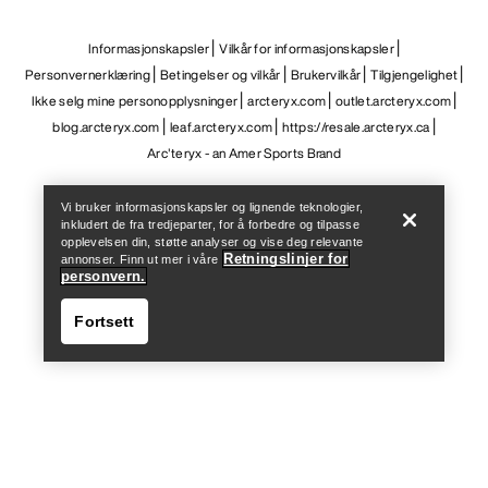
Informasjonskapsler
Vilkår for informasjonskapsler
Personvernerklæring
Betingelser og vilkår
Brukervilkår
Tilgjengelighet
Ikke selg mine personopplysninger
arcteryx.com
outlet.arcteryx.com
blog.arcteryx.com
leaf.arcteryx.com
https://resale.arcteryx.ca
Help
Arc'teryx - an Amer Sports Brand
Vi bruker informasjonskapsler og lignende teknologier,
inkludert de fra tredjeparter, for å forbedre og tilpasse
opplevelsen din, støtte analyser og vise deg relevante
Retningslinjer for
annonser. Finn ut mer i våre
personvern.
Fortsett
Help