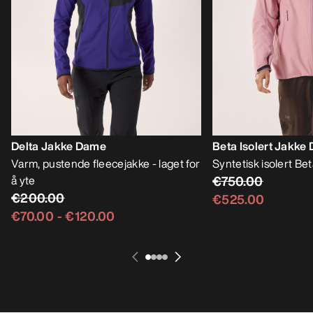
Delta Jakke Dame
Beta Isolert Jakke
Varm, pustende fleecejakke - laget for
Syntetisk isolert Bet
å yte
€750.00
€200.00
€525.00
€70.00
-
€120.00