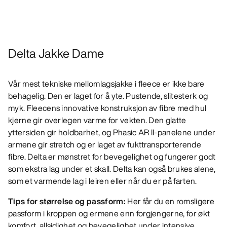
Delta Jakke Dame
Vår mest tekniske mellomlagsjakke i fleece er ikke bare
behagelig. Den er laget for å yte. Pustende, slitesterk og
myk. Fleecens innovative konstruksjon av fibre med hul
kjerne gir overlegen varme for vekten. Den glatte
yttersiden gir holdbarhet, og Phasic AR II-panelene under
armene gir stretch og er laget av fukttransporterende
fibre. Delta er mønstret for bevegelighet og fungerer godt
som ekstra lag under et skall. Delta kan også brukes alene,
som et varmende lag i leiren eller når du er på farten.
Tips for størrelse og passform:
Her får du en romsligere
passform i kroppen og ermene enn forgjengerne, for økt
komfort, allsidighet og bevegelighet under intensive