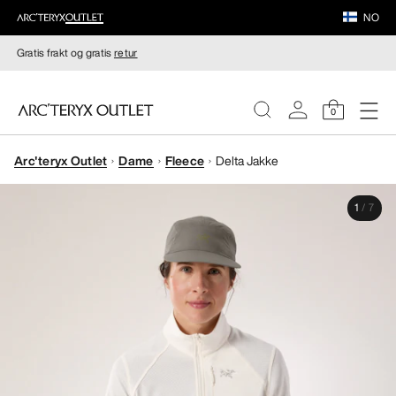
NO
Gratis frakt og gratis
retur
0
Arc'teryx Outlet
Dame
Fleece
Delta Jakke
DAMER
1
/
7
HERRER