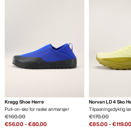
Kragg Shoe Herre
Norvan LD 4 Sko H
Pull-on-sko for raske anmarsjer
Tilpasningsdyktig l
€160.00
€170.00
€56.00
-
€80.00
€85.00
-
€119.0