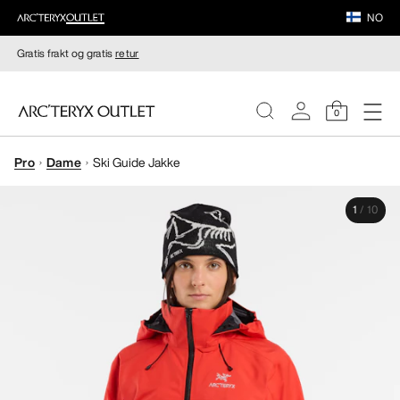
NO
Gratis frakt og gratis
retur
0
Pro
Dame
Ski Guide Jakke
DAMER
1
/
10
HERRER