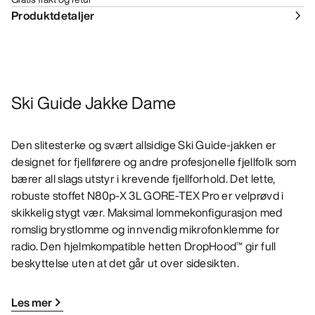
Produktdetaljer
Ski Guide Jakke Dame
Den slitesterke og svært allsidige Ski Guide-jakken er
designet for fjellførere og andre profesjonelle fjellfolk som
bærer all slags utstyr i krevende fjellforhold. Det lette,
robuste stoffet N80p-X 3L GORE-TEX Pro er velprøvd i
skikkelig stygt vær. Maksimal lommekonfigurasjon med
romslig brystlomme og innvendig mikrofonklemme for
radio. Den hjelmkompatible hetten DropHood™ gir full
beskyttelse uten at det går ut over sidesikten.
Les mer