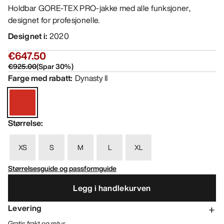
Holdbar GORE-TEX PRO-jakke med alle funksjoner,
designet for profesjonelle.
Designet i
:
2020
€647.50
€925.00
(
Spar
30
%)
Farge med rabatt
:
Dynasty II
Størrelse
:
XS
S
M
L
XL
Størrelsesguide og passformguide
Legg i handlekurven
Levering
Gratis frakt og retur