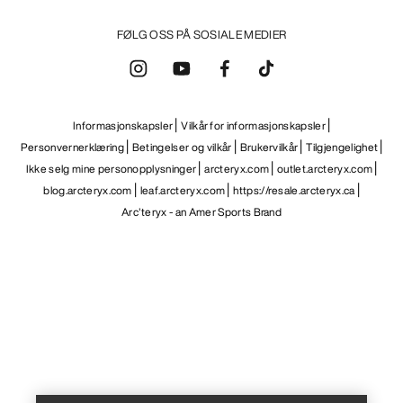
FØLG OSS PÅ SOSIALE MEDIER
Informasjonskapsler
Vilkår for informasjonskapsler
Personvernerklæring
Betingelser og vilkår
Brukervilkår
Tilgjengelighet
Ikke selg mine personopplysninger
arcteryx.com
outlet.arcteryx.com
blog.arcteryx.com
leaf.arcteryx.com
https://resale.arcteryx.ca
Arc'teryx - an Amer Sports Brand
Help