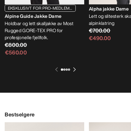
EKSKLUSIVT FOR PRO-MEDLEM...
Alpha jakke Dame
Alpine Guide Jakke Dame
Lett og slitesterk skal
alpinklatring
Holdbar og lett skalljakke av Most
€700.00
Rugged GORE-TEX PRO for
profesjonelle fjellfolk.
€490.00
€800.00
€560.00
Bestselgere