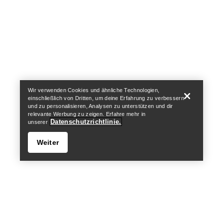
Help
Wir verwenden Cookies und ähnliche Technologien,
einschließlich von Dritten, um deine Erfahrung zu verbessern
und zu personalisieren, Analysen zu unterstützen und dir
relevante Werbung zu zeigen. Erfahre mehr in
Datenschutzrichtlinie.
unserer
Weiter
Help