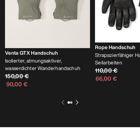
Rope Handschuh
Venta GTX Handschuh
Strapazierfähiger H
Isolierter, atmungsaktiver,
Seilarbeiten
wasserdichter Wanderhandschuh
110,00 €
150,00 €
66,00 €
90,00 €