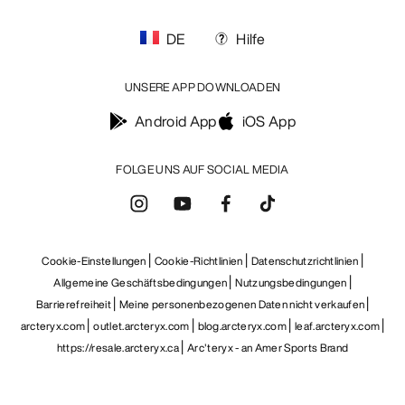
DE
Hilfe
UNSERE APP DOWNLOADEN
Android App
iOS App
FOLGE UNS AUF SOCIAL MEDIA
Cookie-Einstellungen
Cookie-Richtlinien
Datenschutzrichtlinien
Allgemeine Geschäftsbedingungen
Nutzungsbedingungen
Barrierefreiheit
Meine personenbezogenen Daten nicht verkaufen
arcteryx.com
outlet.arcteryx.com
blog.arcteryx.com
leaf.arcteryx.com
https://resale.arcteryx.ca
Arc'teryx - an Amer Sports Brand