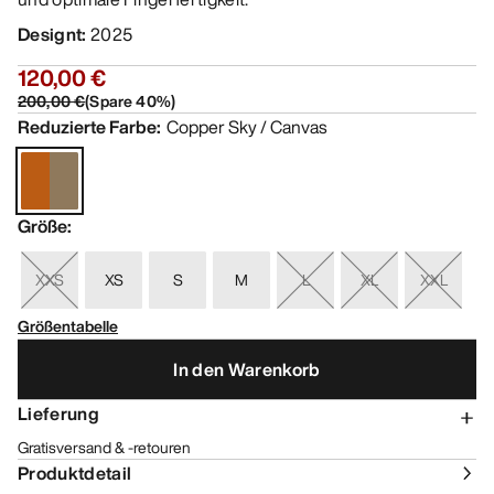
Designt
:
2025
120,00 €
200,00 €
(
Spare
40
%)
Reduzierte Farbe
:
Copper Sky / Canvas
Größe
:
XXS
XS
S
M
L
XL
XXL
Größentabelle
In den Warenkorb
Lieferung
Gratisversand & -retouren
Produktdetail