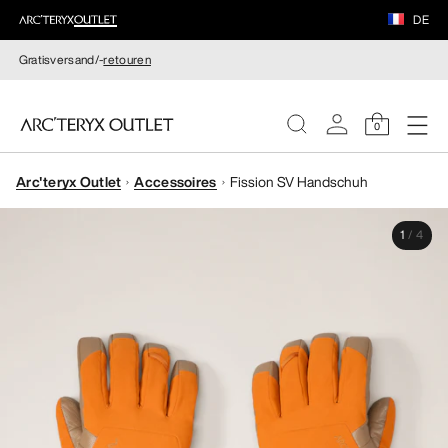
DE
Gratisversand/-
retouren
0
Arc'teryx Outlet
Accessoires
Fission SV Handschuh
DAMEN
1
/
4
HERREN