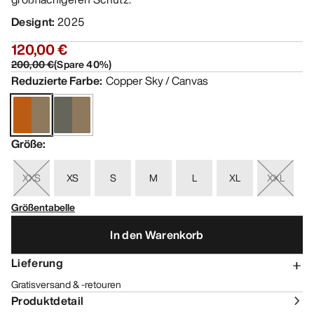
Designt
:
2025
120,00 €
200,00 €
(
Spare
40
%)
Reduzierte Farbe
:
Copper Sky / Canvas
Größe
:
XXS
XS
S
M
L
XL
XXL
Größentabelle
In den Warenkorb
Lieferung
Gratisversand & -retouren
Produktdetail