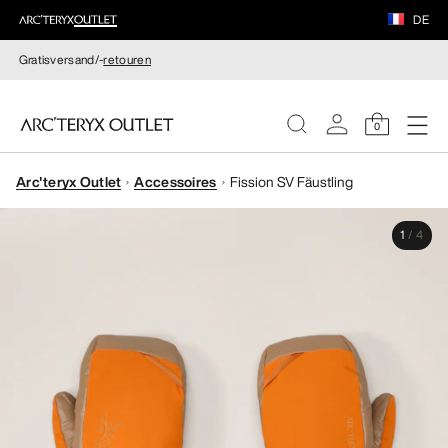
DE
Gratisversand/-
retouren
0
Arc'teryx Outlet
Accessoires
Fission SV Fäustling
DAMEN
1
/
4
HERREN