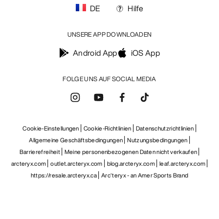
DE
Hilfe
UNSERE APP DOWNLOADEN
Android App
iOS App
FOLGE UNS AUF SOCIAL MEDIA
Cookie-Einstellungen
Cookie-Richtlinien
Datenschutzrichtlinien
Allgemeine Geschäftsbedingungen
Nutzungsbedingungen
Barrierefreiheit
Meine personenbezogenen Daten nicht verkaufen
arcteryx.com
outlet.arcteryx.com
blog.arcteryx.com
leaf.arcteryx.com
https://resale.arcteryx.ca
Arc'teryx - an Amer Sports Brand