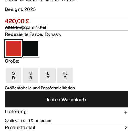
Designt
:
2025
420,00 £
700,00 £
(
Spare
40
%)
Reduzierte Farbe
:
Dynasty
Größe
:
S
M
L
XL
R
R
R
R
Größentabelle und Passformleitfaden
In den Warenkorb
Lieferung
Gratisversand & -retouren
Produktdetail