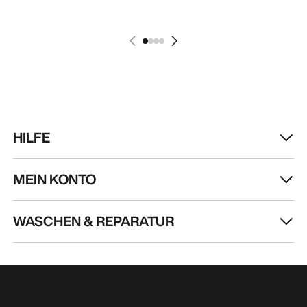
MEIN KONTO
WASCHEN & REPARATUR
HOL DIR DEINE WÖCHENTLICHE
ABENTEUERDOSIS
Erhalte Updates zu Produkt-Drops, exklusiven
Angeboten, Events und mehr – direkt in deinen
Posteingang.