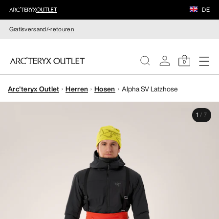
DE
Gratisversand/-
retouren
0
Arc'teryx Outlet
Herren
Hosen
Alpha SV Latzhose
DAMEN
1
/
7
HERREN