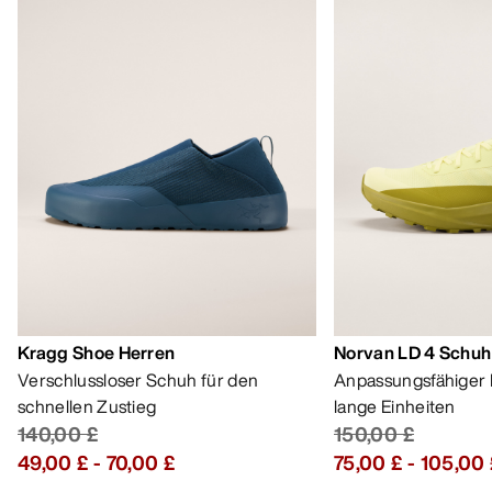
Kragg Shoe Herren
Norvan LD 4 Schuh
Verschlussloser Schuh für den
Anpassungsfähiger 
schnellen Zustieg
lange Einheiten
140,00 £
150,00 £
49,00 £
-
70,00 £
75,00 £
-
105,00 
HILFE