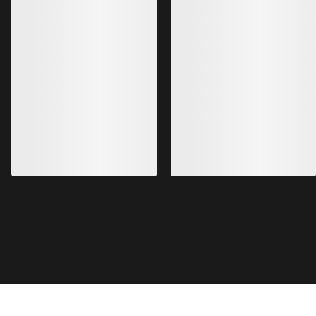
Kragg Shoe Herren
Norvan LD 4 Schuh
Verschlussloser Schuh für den
Anpassungsfähiger 
schnellen Zustieg
lange Einheiten
140,00 £
150,00 £
49,00 £
-
70,00 £
75,00 £
-
105,00 
HILFE
MEIN KONTO