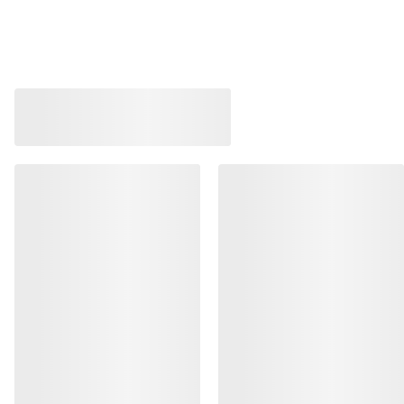
WASCHEN & REPARATUR
HOL DIR DEINE WÖCHENTLICHE
ABENTEUERDOSIS
Erhalte Updates zu Produkt-Drops, exklusiven
Angeboten, Events und mehr – direkt in deinen
Posteingang.