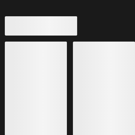
Alpha Jacke Herren
Beta Gefütterte Ja
Leichte, robuste Hardshelljacke für
alpine Touren
Gefütterte GORE-T
650,00 £
700,00 £
455,00 £
490,00 £
Bestseller