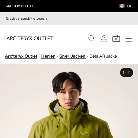
DE
Gratisversand/-
retouren
0
Arc'teryx Outlet
Herren
Shell Jacken
Beta AR Jacke
DAMEN
1
/
11
HERREN