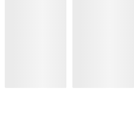
DE
Hilfe
UNSERE APP DOWNLOADEN
Android App
iOS App
FOLGE UNS AUF SOCIAL MEDIA
Cookie-Einstellungen
Cookie-Richtlinien
Datenschutzrichtlinien
Allgemeine Geschäftsbedingungen
Nutzungsbedingungen
Barrierefreiheit
Meine personenbezogenen Daten nicht verkaufen
arcteryx.com
outlet.arcteryx.com
blog.arcteryx.com
leaf.arcteryx.com
https://resale.arcteryx.ca
Arc'teryx - an Amer Sports Brand