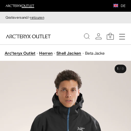
DE
Gratisversand/-
retouren
0
Arc'teryx Outlet
Herren
Shell Jacken
Beta Jacke
DAMEN
1
/
9
HERREN