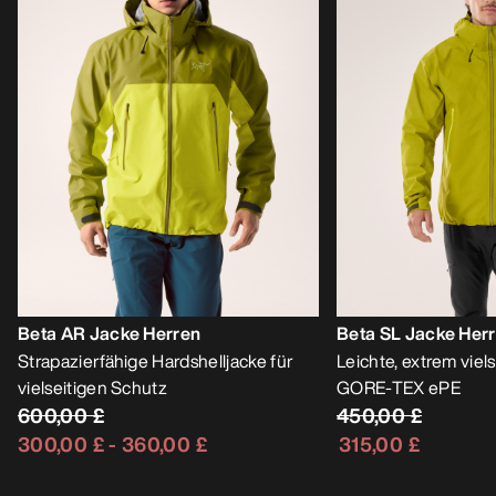
Beta AR Jacke Herren
Beta SL Jacke Her
Strapazierfähige Hardshelljacke für
Leichte, extrem viels
vielseitigen Schutz
GORE-TEX ePE
600,00 £
450,00 £
300,00 £
-
360,00 £
315,00 £