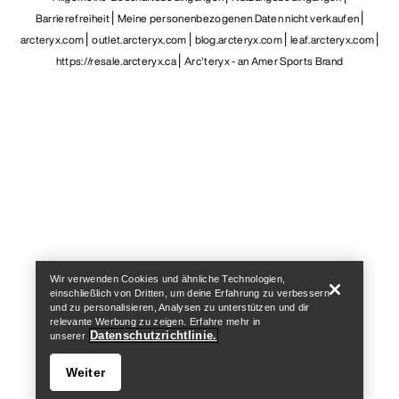
Barrierefreiheit
Meine personenbezogenen Daten nicht verkaufen
arcteryx.com
outlet.arcteryx.com
blog.arcteryx.com
leaf.arcteryx.com
https://resale.arcteryx.ca
Arc'teryx - an Amer Sports Brand
Help
Wir verwenden Cookies und ähnliche Technologien,
einschließlich von Dritten, um deine Erfahrung zu verbessern
und zu personalisieren, Analysen zu unterstützen und dir
relevante Werbung zu zeigen. Erfahre mehr in
Datenschutzrichtlinie.
unserer
Weiter