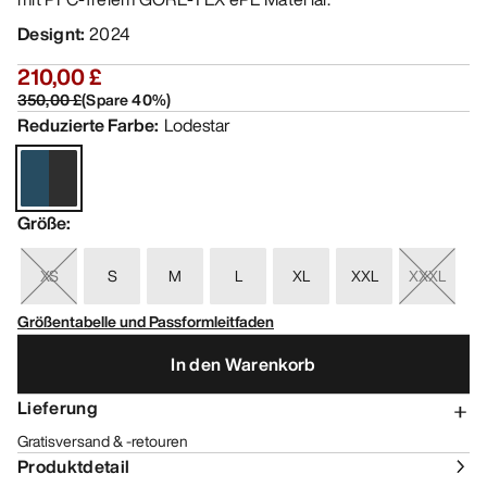
Designt
:
2024
210,00 £
350,00 £
(
Spare
40
%)
Reduzierte Farbe
:
Lodestar
Größe
:
XS
S
M
L
XL
XXL
XXXL
Größentabelle und Passformleitfaden
In den Warenkorb
Lieferung
Gratisversand & -retouren
Produktdetail