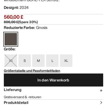
Designt
:
2024
560,00 £
800,00 £
(
Spare
30
%)
Reduzierte Farbe
:
Gnosis
Größe
:
XS
S
M
L
XL
Größentabelle und Passformleitfaden
In den Warenkorb
Lieferung
Gratisversand & -retouren
Produktdetail