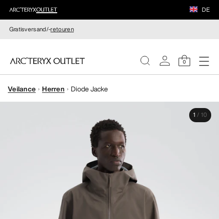
DE
Gratisversand/-
retouren
0
Veilance
Herren
Diode Jacke
DAMEN
1
/
10
HERREN