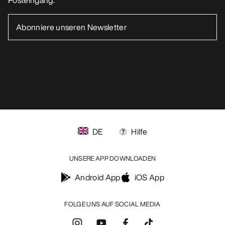
Allgemeine Geschäftsbedingungen
Nutzungsbedingungen
Barrierefreiheit
Meine personenbezogenen Daten nicht verkaufen
arcteryx.com
outlet.arcteryx.com
blog.arcteryx.com
leaf.arcteryx.com
https://resale.arcteryx.ca
Arc'teryx - an Amer Sports Brand