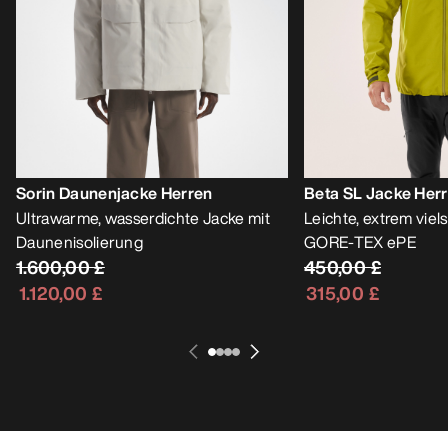
Sorin Daunenjacke Herren
Beta SL Jacke Her
Ultrawarme, wasserdichte Jacke mit
Leichte, extrem viels
Daunenisolierung
GORE-TEX ePE
1.600,00 £
450,00 £
1.120,00 £
315,00 £