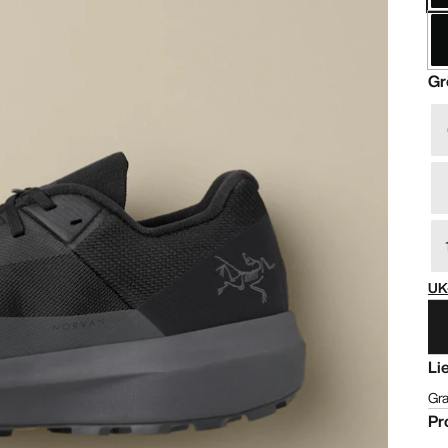
Gr
UK
Li
Gra
Pr