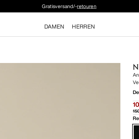
Gratisversand/-
retouren
DAMEN
HERREN
N
An
Ve
De
10
15
Re