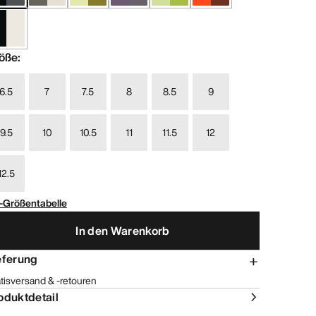
öße
:
6.5
7
7.5
8
8.5
9
9.5
10
10.5
11
11.5
12
12.5
-Größentabelle
In den Warenkorb
eferung
tisversand & -retouren
oduktdetail