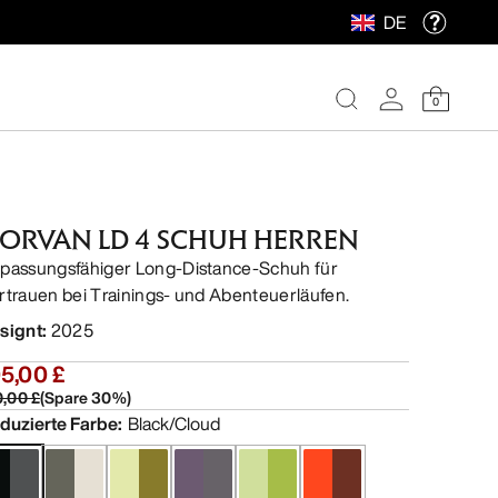
DE
0
ORVAN LD 4 SCHUH HERREN
passungsfähiger Long-Distance-Schuh für
rtrauen bei Trainings- und Abenteuerläufen.
signt
:
2025
5,00 £
0,00 £
(
Spare
30
%)
duzierte Farbe
:
Black/Cloud