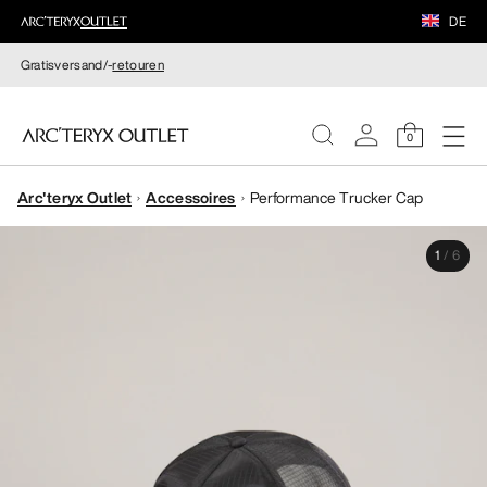
DE
Gratisversand/-
retouren
0
Arc'teryx Outlet
Accessoires
Performance Trucker Cap
DAMEN
1
/
6
HERREN