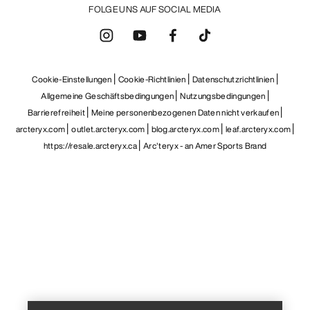
FOLGE UNS AUF SOCIAL MEDIA
Cookie-Einstellungen
Cookie-Richtlinien
Datenschutzrichtlinien
Allgemeine Geschäftsbedingungen
Nutzungsbedingungen
Barrierefreiheit
Meine personenbezogenen Daten nicht verkaufen
arcteryx.com
outlet.arcteryx.com
blog.arcteryx.com
leaf.arcteryx.com
https://resale.arcteryx.ca
Arc'teryx - an Amer Sports Brand
Help