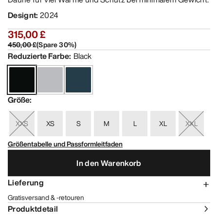
Designt
:
2024
315,00 £
450,00 £
(
Spare
30
%)
Reduzierte Farbe
:
Black
Größe
:
XXS
XS
S
M
L
XL
XXL
Größentabelle und Passformleitfaden
In den Warenkorb
Lieferung
Gratisversand & -retouren
Produktdetail