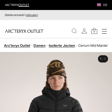
DE
Gratisversand/-
retouren
0
Arc'teryx Outlet
Damen
Isolierte Jacken
Cerium Mid Mantel
DAMEN
1
/
9
HERREN