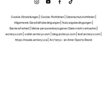
DE
Hilfe
UNSERE APP DOWNLOADEN
Android App
iOS App
FOLGE UNS AUF SOCIAL MEDIA
Cookie-Einstellungen
Cookie-Richtlinien
Datenschutzrichtlinien
Allgemeine Geschäftsbedingungen
Nutzungsbedingungen
Barrierefreiheit
Meine personenbezogenen Daten nicht verkaufen
arcteryx.com
outlet.arcteryx.com
blog.arcteryx.com
leaf.arcteryx.com