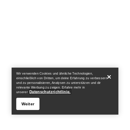
https://resale.arcteryx.ca
Arc'teryx - an Amer Sports Brand
Help
Wir verwenden Cookies und ähnliche Technologien,
einschließlich von Dritten, um deine Erfahrung zu verbessern
und zu personalisieren, Analysen zu unterstützen und dir
relevante Werbung zu zeigen. Erfahre mehr in
Datenschutzrichtlinie.
unserer
Weiter