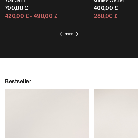
Liatris Langmantel Damen
Gamma MX Mantel
Lange GORE-TEX Hardshell zum
Softshellmantel für
Wandern
kühles Wetter
700,00 £
400,00 £
420,00 £
-
490,00 £
280,00 £