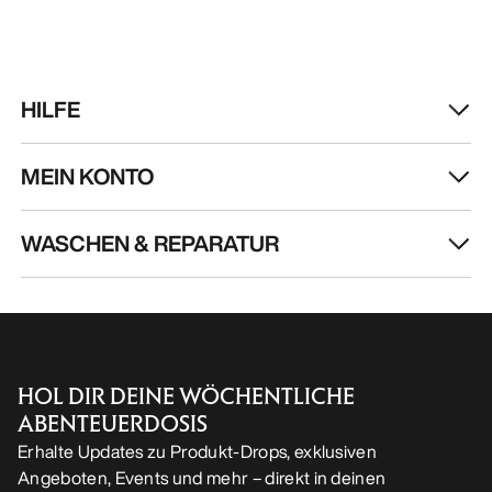
Kragg Shoe Herren
Norvan LD 4 Schuh
Verschlussloser Schuh für den
Anpassungsfähiger 
schnellen Zustieg
lange Einheiten
140,00 £
150,00 £
49,00 £
-
70,00 £
75,00 £
-
105,00 
HILFE