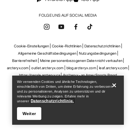
Barrierefreiheit
Meine personenbezogenen Daten nicht verkaufen
arcteryx.com
outlet.arcteryx.com
blog.arcteryx.com
leaf.arcteryx.com
https://resale.arcteryx.ca
Arc'teryx - an Amer Sports Brand
Help
Wir verwenden Cookies und ähnliche Technologien,
einschließlich von Dritten, um deine Erfahrung zu verbessern
und zu personalisieren, Analysen zu unterstützen und dir
relevante Werbung zu zeigen. Erfahre mehr in
Datenschutzrichtlinie.
unserer
Weiter