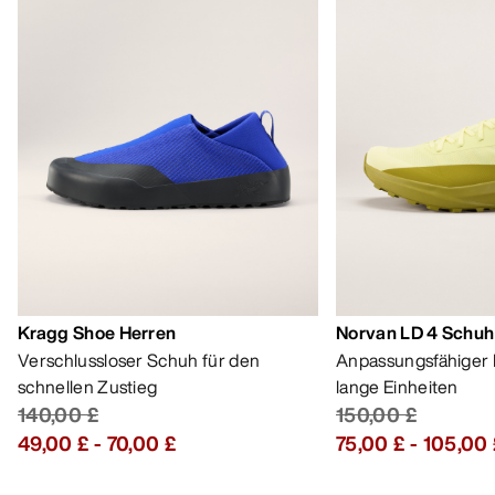
Kragg Shoe Herren
Norvan LD 4 Schuh
Verschlussloser Schuh für den
Anpassungsfähiger 
schnellen Zustieg
lange Einheiten
140,00 £
150,00 £
49,00 £
-
70,00 £
75,00 £
-
105,00 
HILFE