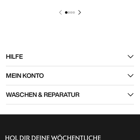
MEIN KONTO
WASCHEN & REPARATUR
HOL DIR DEINE WÖCHENTLICHE
ABENTEUERDOSIS
Erhalte Updates zu Produkt-Drops, exklusiven
Angeboten, Events und mehr – direkt in deinen
Posteingang.