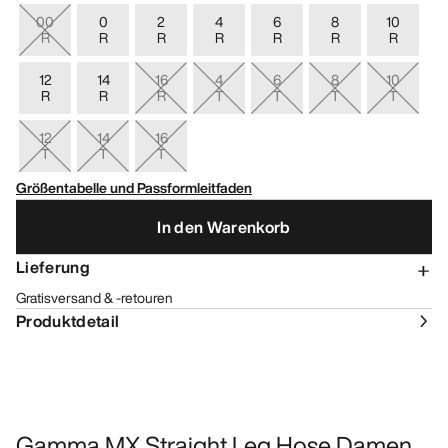
00
0
2
4
6
8
10
R
R
R
R
R
R
R
12
14
16
4
6
8
10
R
R
R
T
T
T
T
12
14
16
T
T
T
Größentabelle und Passformleitfaden
In den Warenkorb
Lieferung
Gratisversand & -retouren
Produktdetail
Gamma MX Straight Leg Hose Damen