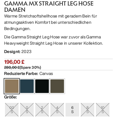
GAMMA MX STRAIGHT LEG HOSE
DAMEN
Warme Stretchsoftshellhose mit geradem Bein für
atmungsaktiven Komfort bei unterschiedlichen
Bedingungen.
Die Gamma Straight Leg Hose war zuvor als Gamma
Heavyweight Straight Leg Hose in unserer Kollektion.
Designt
:
2023
196,00 £
280,00 £
(
Spare
30
%)
Reduzierte Farbe
:
Canvas
Größe
:
00
0
2
4
6
8
10
S
S
S
S
S
S
S