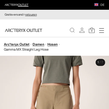
DE
Gratisversand/-
retouren
0
Arc'teryx Outlet
Damen
Hosen
DAMEN
Gamma MX Straight Leg Hose
HERREN
1
/
7