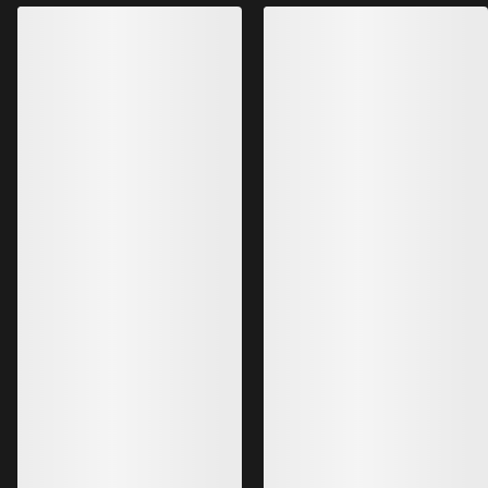
ÜBERARBEITET
Gamma SL Hose D
Gamma MX Hose Damen
Leichte, strapazierfä
Softshellhose
Unsere wärmste Gamme
140,00 £
Softshellhose
280,00 £
98,00 £
196,00 £