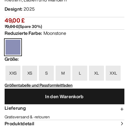
Designt
:
2025
49,00 £
70,00 £
(
Spare
30
%)
Reduzierte Farbe
:
Moonstone
Größe
:
XXS
XS
S
M
L
XL
XXL
Größentabelle und Passformleitfaden
In den Warenkorb
Lieferung
Gratisversand & -retouren
Produktdetail