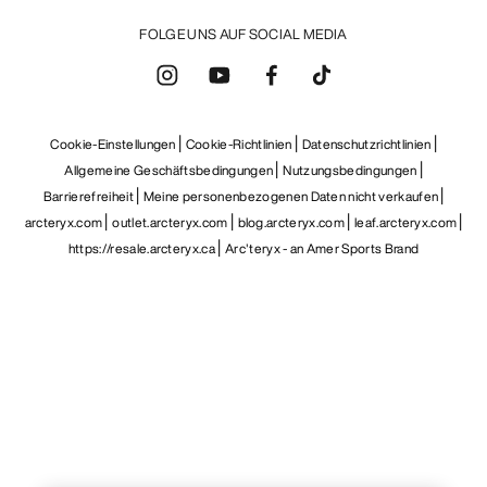
FOLGE UNS AUF SOCIAL MEDIA
Cookie-Einstellungen
Cookie-Richtlinien
Datenschutzrichtlinien
Allgemeine Geschäftsbedingungen
Nutzungsbedingungen
Barrierefreiheit
Meine personenbezogenen Daten nicht verkaufen
arcteryx.com
outlet.arcteryx.com
blog.arcteryx.com
leaf.arcteryx.com
https://resale.arcteryx.ca
Arc'teryx - an Amer Sports Brand
Help