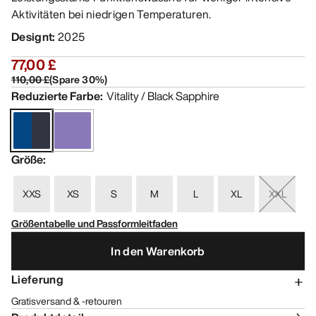
Aktivitäten bei niedrigen Temperaturen.
Designt
:
2025
77,00 £
110,00 £
(
Spare
30
%)
Reduzierte Farbe
:
Vitality / Black Sapphire
Größe
:
XXS
XS
S
M
L
XL
XXL
Größentabelle und Passformleitfaden
In den Warenkorb
Lieferung
Gratisversand & -retouren