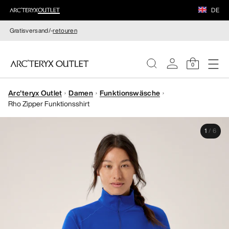
DE
Gratisversand/-
retouren
0
Arc'teryx Outlet
Damen
Funktionswäsche
DAMEN
Rho Zipper Funktionsshirt
HERREN
1
/
6