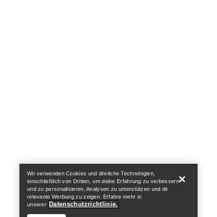
Help
Wir verwenden Cookies und ähnliche Technologien,
einschließlich von Dritten, um deine Erfahrung zu verbessern
und zu personalisieren, Analysen zu unterstützen und dir
relevante Werbung zu zeigen. Erfahre mehr in
Datenschutzrichtlinie.
unserer