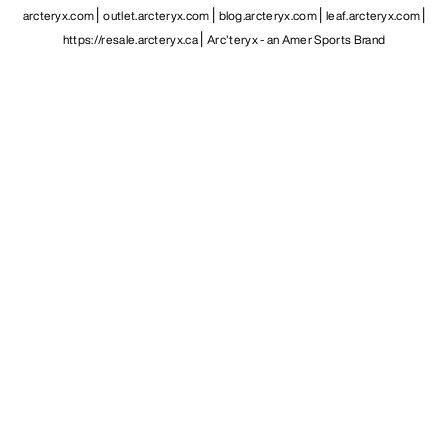
arcteryx.com
outlet.arcteryx.com
blog.arcteryx.com
leaf.arcteryx.com
https://resale.arcteryx.ca
Arc'teryx - an Amer Sports Brand