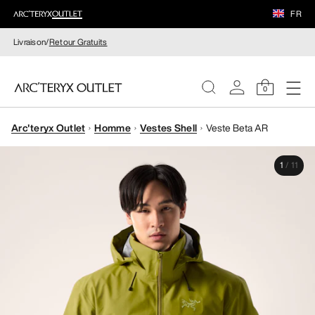
FR
Livraison/
Retour Gratuits
0
Arc'teryx Outlet
Homme
Vestes Shell
Veste Beta AR
FEMME
1
/
11
HOMME