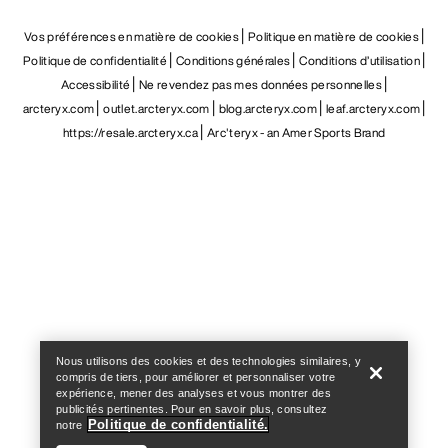
Vos préférences en matière de cookies
Politique en matière de cookies
Politique de confidentialité
Conditions générales
Conditions d’utilisation
Accessibilité
Ne revendez pas mes données personnelles
arcteryx.com
outlet.arcteryx.com
blog.arcteryx.com
leaf.arcteryx.com
https://resale.arcteryx.ca
Arc'teryx - an Amer Sports Brand
Help
Nous utilisons des cookies et des technologies similaires, y
compris de tiers, pour améliorer et personnaliser votre
expérience, mener des analyses et vous montrer des
publicités pertinentes. Pour en savoir plus, consultez
Politique de confidentialité.
notre