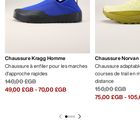
Chaussure Kragg Homme
Chaussure Norvan
Chaussure à enfiler pour les marches
Chaussure adaptable
d’approche rapides
courses de trail en
140,00 £GB
distance
150,00 £GB
49,00 £GB
-
70,00 £GB
75,00 £GB
-
105