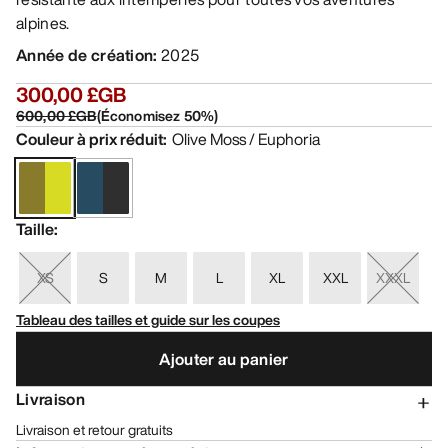
alpines.
Année de création
:
2025
300,00 £GB
600,00 £GB
(
Économisez
50
%)
Couleur à prix réduit
:
Olive Moss / Euphoria
Taille
:
XS
S
M
L
XL
XXL
XXXL
Tableau des tailles et guide sur les coupes
Ajouter au panier
Livraison
Livraison et retour gratuits