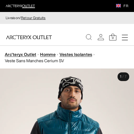
FR
Livraison/
Retour Gratuits
0
Arc'teryx Outlet
Homme
Vestes Isolantes
FEMME
Veste Sans Manches Cerium SV
HOMME
1
/
7