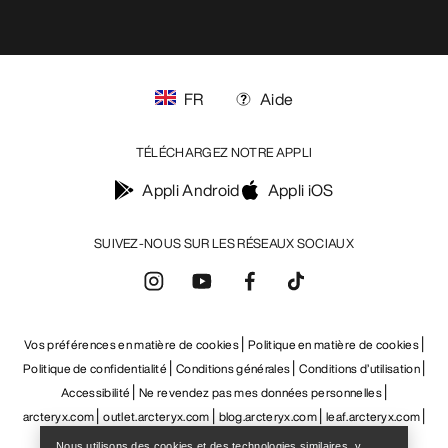
FR
Aide
TÉLÉCHARGEZ NOTRE APPLI
Appli Android
Appli iOS
SUIVEZ-NOUS SUR LES RÉSEAUX SOCIAUX
Vos préférences en matière de cookies
Politique en matière de cookies
Politique de confidentialité
Conditions générales
Conditions d’utilisation
Accessibilité
Ne revendez pas mes données personnelles
Help
arcteryx.com
outlet.arcteryx.com
blog.arcteryx.com
leaf.arcteryx.com
https://resale.arcteryx.ca
Arc'teryx - an Amer Sports Brand
Nous utilisons des cookies et des technologies similaires, y