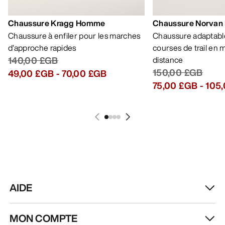
Chaussure Kragg Homme
Chaussure Norvan
Chaussure à enfiler pour les marches
Chaussure adaptable
d’approche rapides
courses de trail en
140,00 £GB
distance
150,00 £GB
49,00 £GB
-
70,00 £GB
75,00 £GB
-
105
AIDE
MON COMPTE