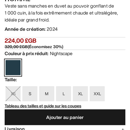
Veste sans manches en duvet au pouvoir gonflant de
1 000 cuin, à la fois extrêmement chaude et ultralégère,
idéale par grand froid.
Année de création
:
2024
224,00 £GB
320,00 £GB
(
Économisez
30
%)
Couleur à prix réduit
:
Nightscape
Taille
:
XS
S
M
L
XL
XXL
Tableau des tailles et guide sur les coupes
Ajouter au panier
Livraison