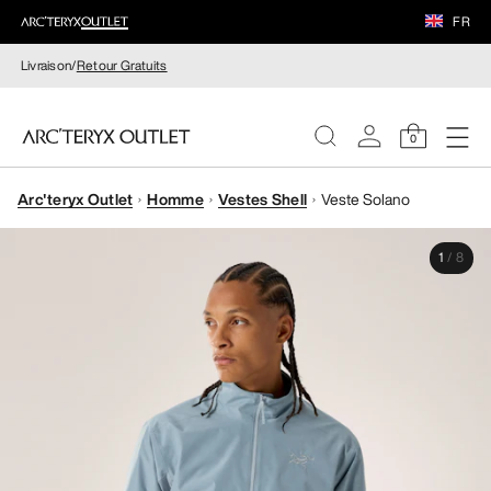
FR
Livraison/
Retour Gratuits
0
Arc'teryx Outlet
Homme
Vestes Shell
Veste Solano
FEMME
1
/
8
HOMME