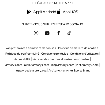
TÉLÉCHARGEZ NOTRE APPLI
Appli Android
Appli iOS
SUIVEZ-NOUS SUR LES RÉSEAUX SOCIAUX
Vos préférences en matière de cookies
Politique en matière de cookies
Politique de confidentialité
Conditions générales
Conditions d’utilisation
Accessibilité
Ne revendez pas mes données personnelles
arcteryx.com
outlet.arcteryx.com
blog.arcteryx.com
leaf.arcteryx.com
https://resale.arcteryx.ca
Arc'teryx - an Amer Sports Brand