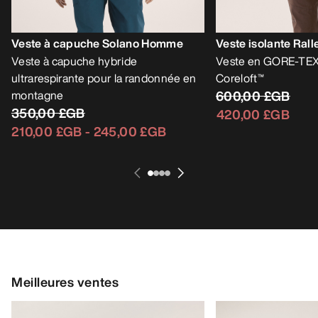
Veste à capuche Solano Homme
Veste isolante Ra
Veste à capuche hybride
Veste en GORE-TEX 
ultrarespirante pour la randonnée en
Coreloft™
montagne
600,00 £GB
350,00 £GB
420,00 £GB
210,00 £GB
-
245,00 £GB
Meilleures ventes