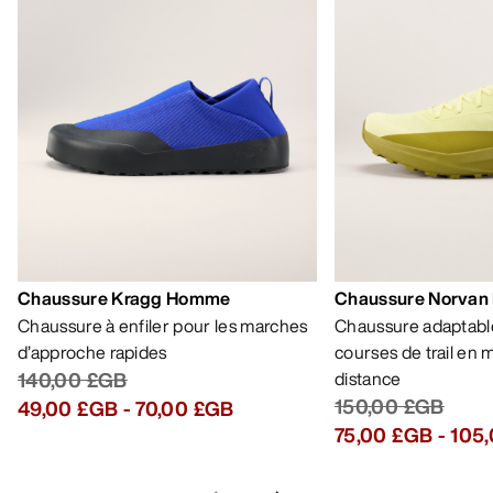
Chaussure Kragg Homme
Chaussure Norvan
Chaussure à enfiler pour les marches
Chaussure adaptable
d’approche rapides
courses de trail en
140,00 £GB
distance
150,00 £GB
49,00 £GB
-
70,00 £GB
75,00 £GB
-
105
AIDE