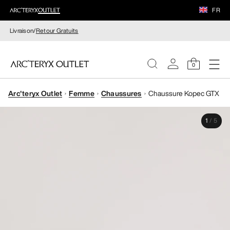
FR
Livraison/
Retour Gratuits
0
Arc'teryx Outlet
Femme
Chaussures
Chaussure Kopec GTX
FEMME
1
/
5
HOMME