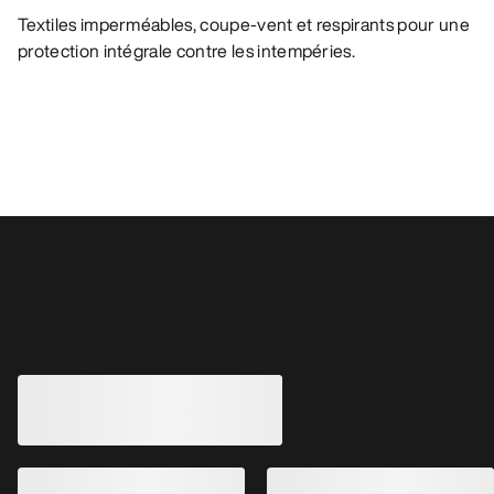
Textiles imperméables, coupe-vent et respirants pour une
protection intégrale contre les intempéries.
Vous aimerez peut-être aussi
MODIFIÉ
Chaussure Sylan 
Chaussure de trail 
GORE-TEX conçue p