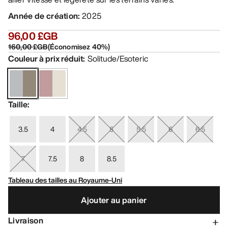
Année de création
:
2025
96,00 £GB
160,00 £GB
(
Économisez
40
%)
Couleur à prix réduit
:
Solitude/Esoteric
Taille
:
3.5
4
4.5
5
5.5
6
6.5
7
7.5
8
8.5
Tableau des tailles au Royaume-Uni
Ajouter au panier
Livraison