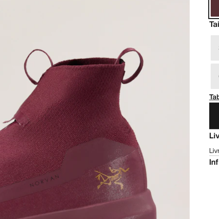
Tai
Tab
Li
Liv
In