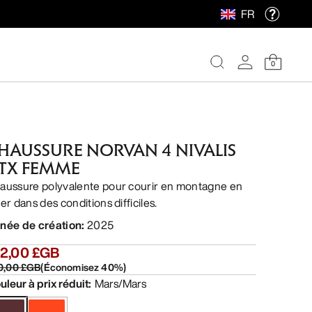
FR
0
HAUSSURE NORVAN 4 NIVALIS
TX FEMME
aussure polyvalente pour courir en montagne en
er dans des conditions difficiles.
née de création
:
2025
32,00 £GB
0,00 £GB
(
Économisez
40
%)
uleur à prix réduit
:
Mars/Mars