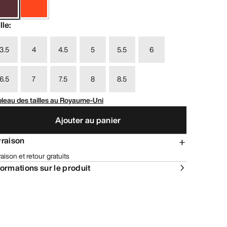
lle
:
3.5
4
4.5
5
5.5
6
6.5
7
7.5
8
8.5
leau des tailles au Royaume-Uni
Ajouter au panier
vraison
raison et retour gratuits
formations sur le produit