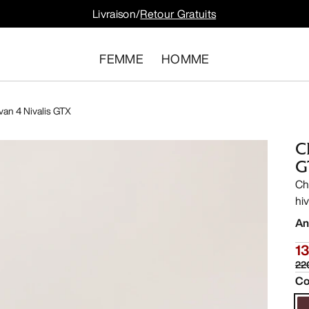
Livraison/
Retour Gratuits
FEMME
HOMME
an 4 Nivalis GTX
C
G
Ch
hiv
An
1
22
Co