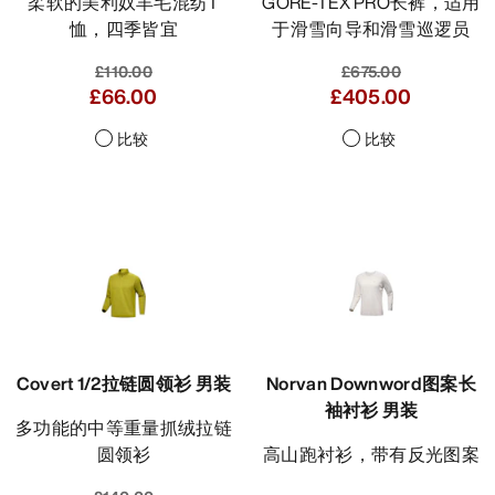
柔软的美利奴羊毛混纺T
GORE-TEX PRO长裤，适用
恤，四季皆宜
于滑雪向导和滑雪巡逻员
£110.00
£675.00
£66.00
£405.00
比较
比较
Covert 1/2拉链圆领衫 男装
Norvan Downword图案长
袖衬衫 男装
多功能的中等重量抓绒拉链
圆领衫
高山跑衬衫，带有反光图案