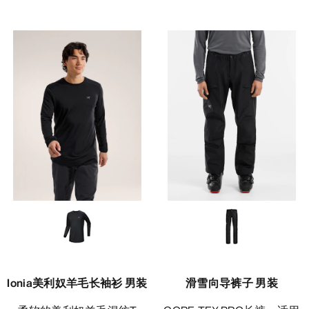
Ionia美利奴羊毛长袖衫 男装
滑雪向导裤子 男装