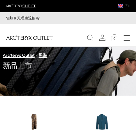
ZH
包邮 &
无理由退换货
0
Arc'teryx Outlet
男装
女装
新品上市
男装