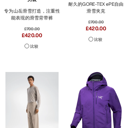
耐久的GORE-TEX ePE自由
专为山岳滑雪打造，注重性
滑雪夹克
能表现的滑雪背带裤
£700.00
£420.00
£700.00
£350.00
-
£420.00
比较
比较