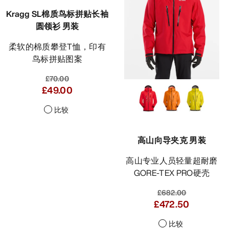
Kragg SL棉质鸟标拼贴长袖
圆领衫 男装
柔软的棉质攀登T恤，印有
鸟标拼贴图案
£70.00
£49.00
比较
高山向导夹克 男装
高山专业人员轻量超耐磨
GORE-TEX PRO硬壳
£682.00
£472.50
比较