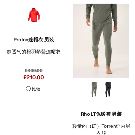
Proton连帽衣 男装
超透气的棉羽攀登连帽衣
£300.00
£210.00
比较
Rho LT保暖裤 男装
轻量的（LT）Torrent™内层
衣服