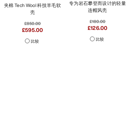
专为岩石攀登而设计的轻量
夹棉 Tech Wool 科技羊毛软
连帽风壳
壳
£180.00
£850.00
£126.00
£595.00
比较
比较