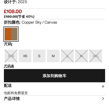
设计于
:
2025
£108.00
£180.00
(
节省
40
%)
折扣颜色
:
Copper Sky / Canvas
尺码
:
XXS
XS
S
M
L
XL
XXL
尺码表
添加到购物车
配送
包邮和免费退货
产品详情