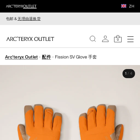
ZH
包邮 &
无理由退换货
0
Arc'teryx Outlet
配件
Fission SV Glove 手套
女装
1
/
4
男装