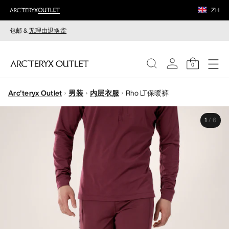
ZH
包邮 &
无理由退换货
0
Arc'teryx Outlet
男装
内层衣服
Rho LT保暖裤
女装
1
/
6
男装