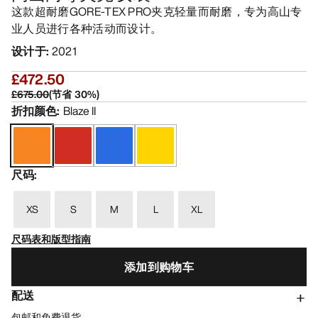
这款超耐磨GORE-TEX PRO夹克轻量而耐磨，专为高山专
业人员进行各种活动而设计。
设计于
:
2021
£472.50
£675.00
(
节省
30
%)
折扣颜色
:
Blaze II
尺码
:
XS
S
M
L
XL
尺码表和版型指南
添加到购物车
配送
包邮和免费退货