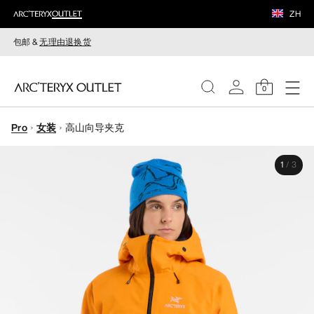
ZH
包邮 &
无理由退换货
0
Pro
女装
高山向导夹克
女装
1
/
3
男装