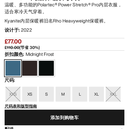
温暖、多功能的Polartec® Power Stretch® Pro内层衣服，
适合寒冷天气穿着。
Kyanite内层保暖裤旧名Rho Heavyweight保暖裤。
设计于
:
2022
£77.00
£110.00
(
节省
30
%)
折扣颜色
:
Midnight Frost
尺码
:
XXS
XS
S
M
L
XL
XXL
尺码表和版型指南
添加到购物车