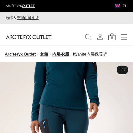
ZH
包邮 &
无理由退换货
0
Arc'teryx Outlet
女装
内层衣服
Kyanite内层保暖裤
女装
1
/
7
男装