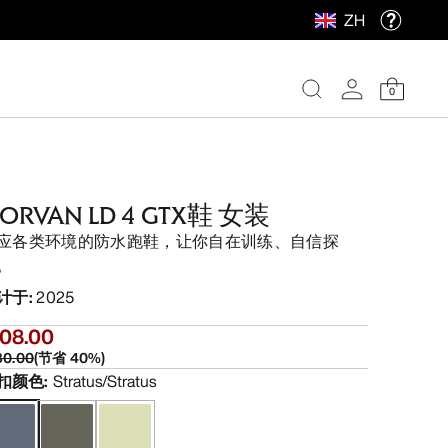
ZH
0
ORVAN LD 4 GTX鞋 女装
应各类环境的防水跑鞋，让你自在训练、自信探
。
计于
:
2025
108.00
80.00
(
节省
40
%)
扣颜色
:
Stratus/Stratus