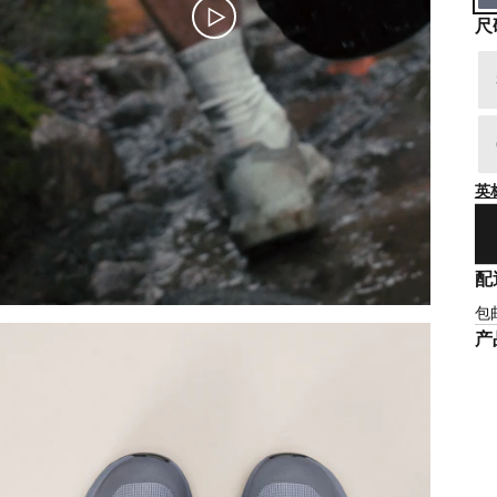
尺
英
配
包
产