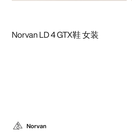
Norvan LD 4 GTX鞋 女装
Norvan