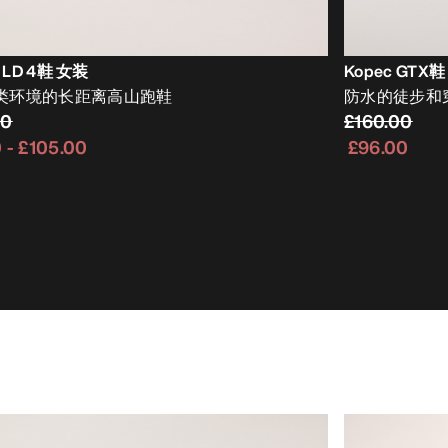
n LD 4鞋 女装
Kopec GTX
类环境的长距离高山跑鞋
防水的徒步和
00
£160.00
0
-
£105.00
£96.00