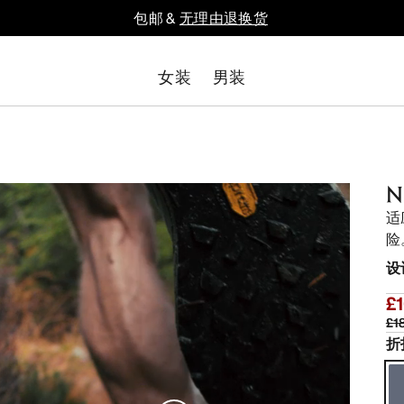
包邮 &
无理由退换货
女装
男装
N
适
险
设
£
£1
折