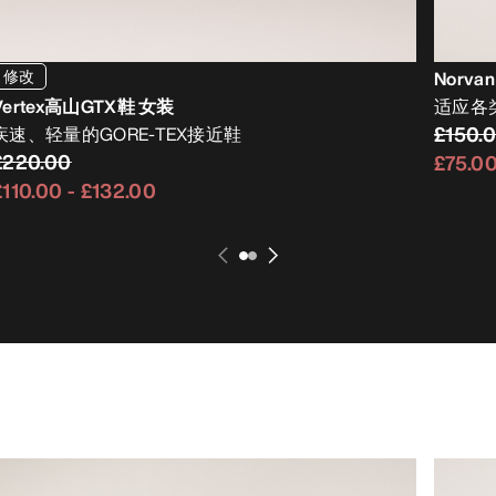
修改
Norva
Vertex高山GTX鞋 女装
适应各
£150.
疾速、轻量的GORE-TEX接近鞋
£220.00
£75.0
£110.00
-
£132.00