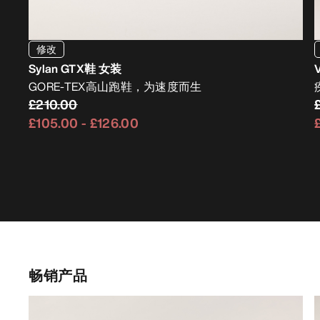
修改
Sylan GTX鞋 女装
GORE-TEX高山跑鞋，为速度而生
£210.00
£105.00
-
£126.00
畅销产品