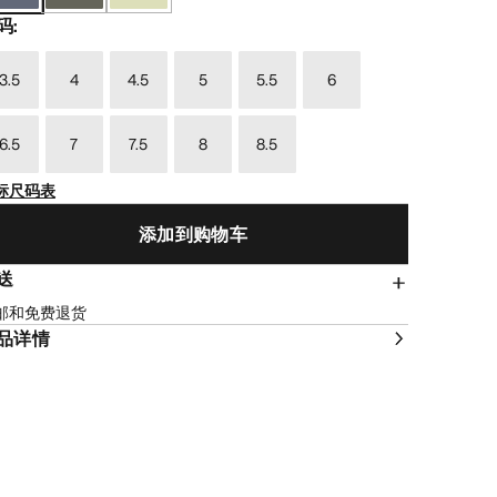
码
:
3.5
4
4.5
5
5.5
6
6.5
7
7.5
8
8.5
标尺码表
添加到购物车
送
邮和免费退货
品详情