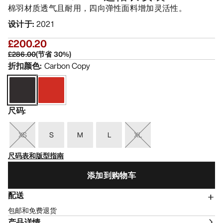
棉羽材质透气且耐用，四向弹性面料增加灵活性。
设计于
:
2021
£200.20
£286.00
(
节省
30
%)
折扣颜色
:
Carbon Copy
尺码
:
XS
S
M
L
XL
尺码表和版型指南
添加到购物车
配送
包邮和免费退货
产品详情