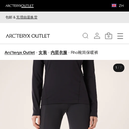
ZH
包邮 &
无理由退换货
0
Arc'teryx Outlet
女装
内层衣服
Rho靴筒保暖裤
女装
1
/
7
男装