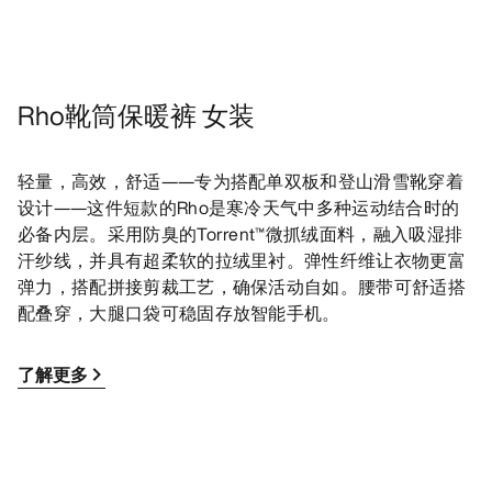
Rho靴筒保暖裤 女装
轻量，高效，舒适——专为搭配单双板和登山滑雪靴穿着
设计——这件短款的Rho是寒冷天气中多种运动结合时的
必备内层。采用防臭的Torrent™微抓绒面料，融入吸湿排
汗纱线，并具有超柔软的拉绒里衬。弹性纤维让衣物更富
弹力，搭配拼接剪裁工艺，确保活动自如。腰带可舒适搭
配叠穿，大腿口袋可稳固存放智能手机。
了解更多